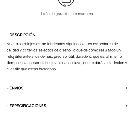
1 año de garantía por máquina
– DESCRIPCIÓN
Nuestros relojes están fabricados siguiendo altos estándares de
calidad y criterios selectos de diseño, lo que da como resultado un
reloj diferente a los demás, preciso, útil, duradero, que es, al mismo
tiempo, un accesorio de lujo al alcance tuyo, que te dará la distinción y
el estilo que estás buscando.
– ENVIOS
El tiempo de entrega varía según destino. Lima Metropolitana y Callao:
2 a 4 días, provincias según destino.
– ESPECIFICACIONES
Pedidos del viernes antes de las 13:00 se entregan el lunes si no es
Peso
feriado.
0.1 kg