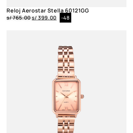
Cristal Mineral|Plateado
Reloj Aerostar Stella 60121GG
Género
s/
765.00
s/
399.00
-48
Dama
Color
64123, 64122, 64111, 64121