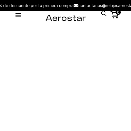
5% de descuento por tu primera compra
contactanos@relojesaer
0
Reloj Aerostar 2266102 Nuove
Men - 2316102
S/
199.00
+
ADD