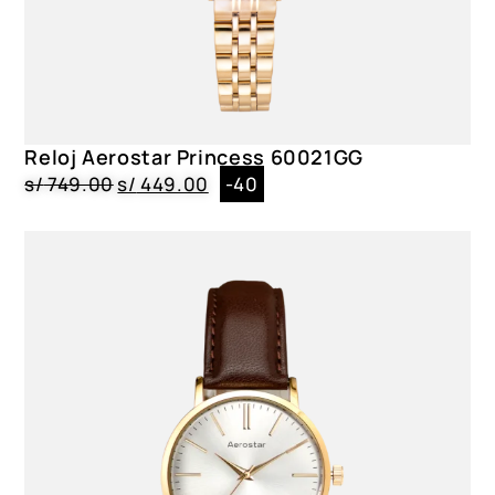
Reloj Aerostar Princess 60021GG
s/
749.00
s/
449.00
-40