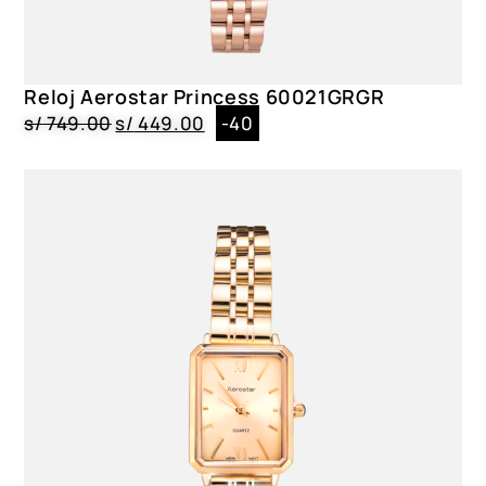
Reloj Aerostar Princess 60021GRGR
s/
749.00
s/
449.00
-40