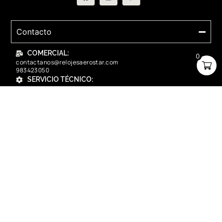
Contacto
COMERCIAL:
0
contactanos@relojesaerostar.com
983423050
SERVICIO TÉCNICO:
contactanos@relojesaerostar.com
983423050
Acerca de Aerostar
Políticas y FAQ
Grupo Flasa SAC Santiago de Surco Lima, Perú
Copyright © 2025 Aerostar. Todos los derechos reservados.
contactanos@relojesaerostar.com