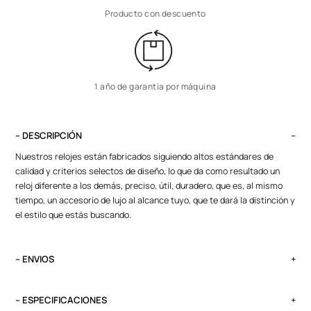
Producto con descuento
1 año de garantía por máquina
– DESCRIPCIÓN
Nuestros relojes están fabricados siguiendo altos estándares de
calidad y criterios selectos de diseño, lo que da como resultado un
reloj diferente a los demás, preciso, útil, duradero, que es, al mismo
tiempo, un accesorio de lujo al alcance tuyo, que te dará la distinción y
el estilo que estás buscando.
– ENVIOS
El tiempo de entrega varía según destino. Lima Metropolitana y Callao:
2 a 4 días, provincias según destino.
– ESPECIFICACIONES