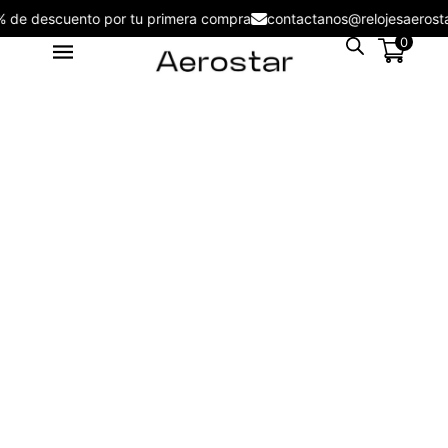
5% de descuento por tu primera compra
contactanos@relojesaer
0
Reloj Hombre Aerostar New
Collection 2135002
S/
450.00
+
ADD