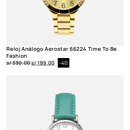
Reloj Análogo Aerostar 66224 Time To Be
Fashion
s/
330.00
s/
199.00
-40