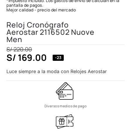
*Impuesto incluido. Los gastos de envío se calculan en la
pantalla de pagos.
Mejor calidad - precio del mercado
Reloj Cronógrafo
Aerostar 2116502 Nuove
Men
S/
220.00
S/
169.00
-23
Luce siempre a la moda con Relojes Aerostar
Diversos medios de pago