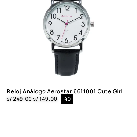
Reloj Análogo Aerostar 6611001 Cute Girl
s/
249.00
s/
149.00
-40