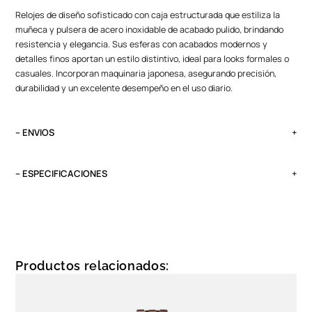
Relojes de diseño sofisticado con caja estructurada que estiliza la
muñeca y pulsera de acero inoxidable de acabado pulido, brindando
resistencia y elegancia. Sus esferas con acabados modernos y
detalles finos aportan un estilo distintivo, ideal para looks formales o
casuales. Incorporan maquinaria japonesa, asegurando precisión,
durabilidad y un excelente desempeño en el uso diario.
– ENVIOS
El tiempo de entrega varía según destino. Lima Metropolitana y Callao:
2 a 4 días, provincias según destino.
– ESPECIFICACIONES
Pedidos del viernes antes de las 13:00 se entregan el lunes si no es
Peso
feriado.
0.1 kg
Tipo
Análogo
Productos relacionados:
Garantía
1 año, maquinaria y batería