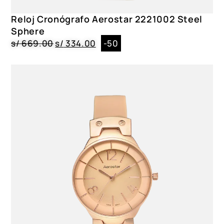
Reloj Cronógrafo Aerostar 2221002 Steel
Sphere
s/
669.00
s/
334.00
-50