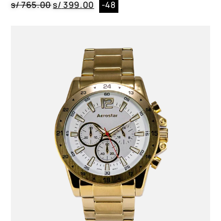
s/
765.00
s/
399.00
-48