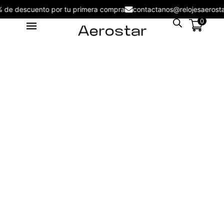
5% de descuento por tu primera compra
contactanos@relojesaero
0
Reloj de Hombre Aerostar Apex
& Force AE50005BK
S/
109.00
+
ADD