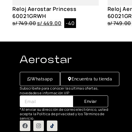
Reloj Aerostar Princess
Reloj Ae
60021GRWH
60021G
s/
749.00
s/
449.00
-40
s/
749.00
Whatsapp
Encuentra tu tienda
Subscríbete para conocer las últimas ofertas,
novedades e información VIP
Enviar
*Al enviar su dirección de correo electrónico, usted
acepta la Política de privacidad y los Términos de
servicio.