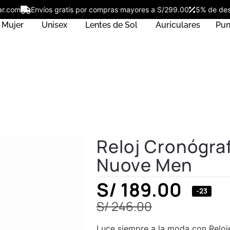
ostar.com
Envíos gratis por compras mayores a S/299.00
5% de 
Mujer
Unisex
Lentes de Sol
Auriculares
Pun
Reloj Cronógra
Nuove Men
S/
189.00
-23
S/
246.00
Luce siempre a la moda con Reloj