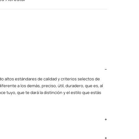
o altos estándares de calidad y criterios selectos de
iferente a los demás, preciso, útil, duradero, que es, al
ce tuyo, que te dará la distinción y el estilo que estás
ima Metropolitana y Callao: 2 a 4 días, provincias según