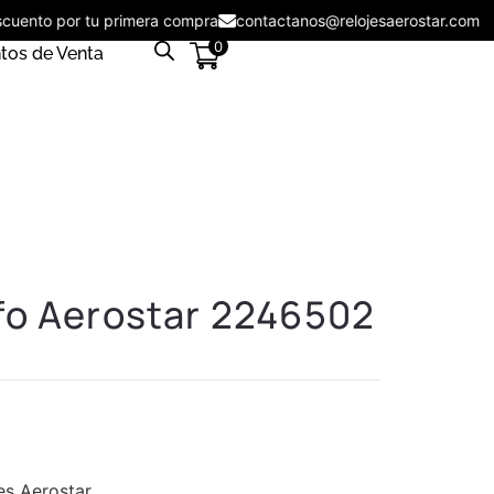
descuento por tu primera compra
contactanos@relojesaerostar.c
0
tos de Venta
fo Aerostar 2246502
es Aerostar