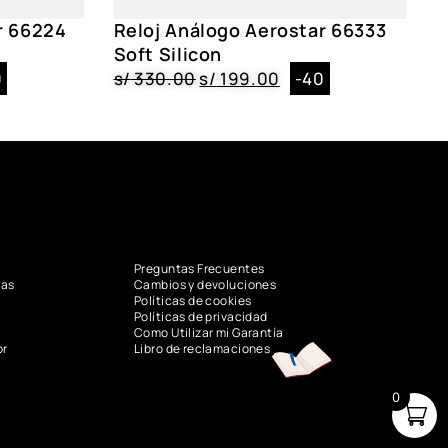
r 66224
Reloj Análogo Aerostar 66333
Soft Silicon
0
s/
330.00
s/
199.00
-40
Preguntas Frecuentes
vas
Cambios y devoluciones
Políticas de cookies
Políticas de privacidad
Como Utilizar mi Garantía
or
Libro de reclamaciones
0