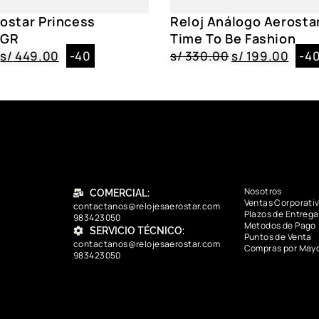
rostar Princess
Reloj Análogo Aerosta
RGR
Time To Be Fashion
s/
449.00
-40
s/
330.00
s/
199.00
-4
Nosotros
COMERCIAL:
Ventas Corporati
contactanos@relojesaerostar.com
Plazos de Entrega
983423050
Metodos de Pago
SERVICIO TÉCNICO:
Puntos de Venta
contactanos@relojesaerostar.com
Compras por May
983423050