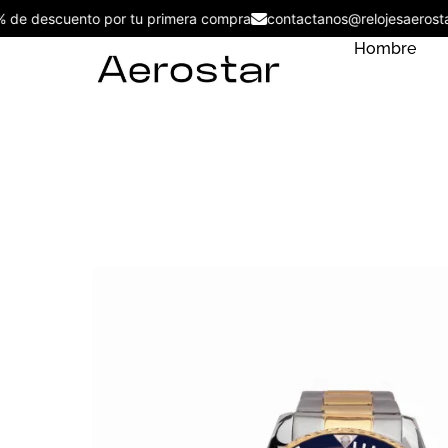
5% de descuento por tu primera compra
contactanos@relojesaer
Hombre