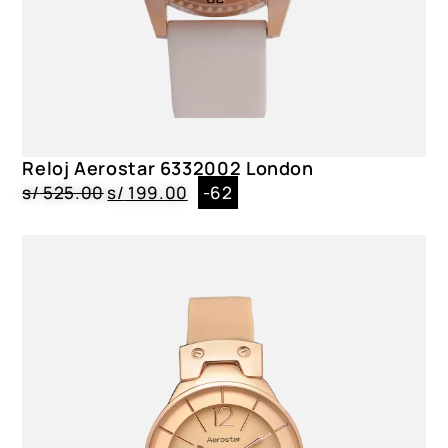
Reloj Aerostar 6332002 London
s/
525.00
s/
199.00
-62