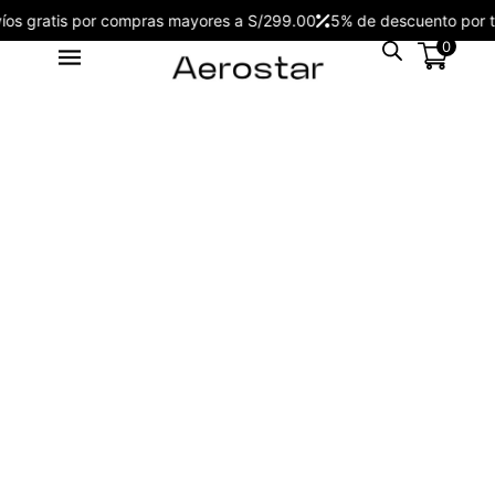
Envíos gratis por compras mayores a S/299.00
5% de descuento po
0
Reloj de Hombre Aerostar Apex
& Force AE50003KH
S/
109.00
+
ADD