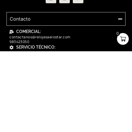
Contacto
COMERCIAL:
0
contactanos@relojesaerostar.com
983423050
SERVICIO TÉCNICO:
contactanos@relojesaerostar.com
983423050
Acerca de Aerostar
Políticas y FAQ
Grupo Flasa SAC Santiago de Surco Lima, Perú
Copyright © 2025 Aerostar. Todos los derechos reservados.
contactanos@relojesaerostar.com