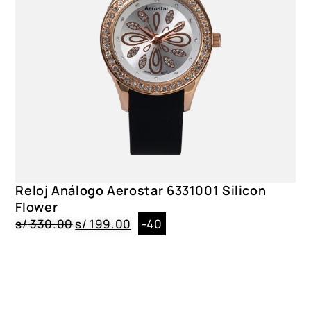
Reloj Análogo Aerostar 6331001 Silicon
Flower
s/
330.00
s/
199.00
-40