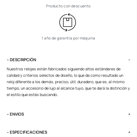
Producto con descuento
1 año de garantía por máquina
– DESCRIPCIÓN
Nuestros relojes están fabricados siguiendo altos estándares de
calidad y criterios selectos de diseño, lo que da como resultado un
reloj diferente a los demás, preciso, útil, duradero, que es, al mismo
tiempo, un accesorio de lujo al alcance tuyo, que te dará la distinción y
el estilo que estás buscando.
– ENVIOS
El tiempo de entrega varía según destino. Lima Metropolitana y Callao:
2 a 4 días, provincias según destino.
– ESPECIFICACIONES