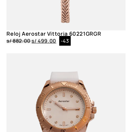
Acero Inoxidable|Circular|3.8 cm
Dial
Cristal Mineral|Blanco
Reloj Aerostar Vittoria 60221GRGR
Género
s/
882.00
s/
499.00
-43
Dama