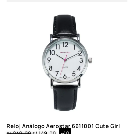
Reloj Análogo Aerostar 6611001 Cute Girl
s/
249.00
s/
149.00
-40