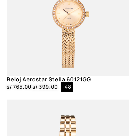
Acuático
No
Resistencia
10 ATM
Correa
Policarbonato|Negro|Correa
Caja
Policarbonato|Circular|5.5 cm
Dial
Reloj Aerostar Stella 60121GG
Cristal Mineral|Celeste
s/
765.00
s/
399.00
-48
Género
Caballero