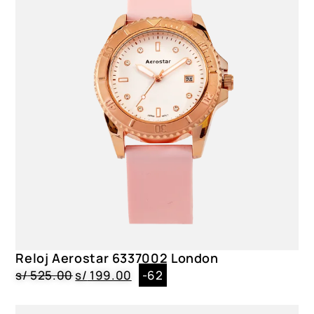
Reloj Aerostar 6337002 London
s/
525.00
s/
199.00
-62