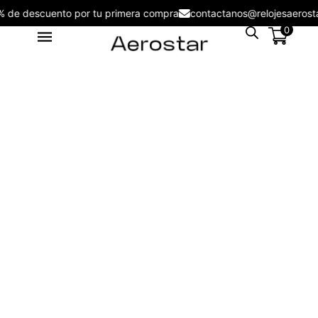
5% de descuento por tu primera compra
contactanos@relojesaer
0
Auriculares con traductor de
idiomas AEPG9BK
S/
169.00
+
ADD