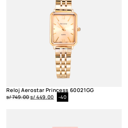
Reloj Aerostar Princess 60021GG
s/
749.00
s/
449.00
-40