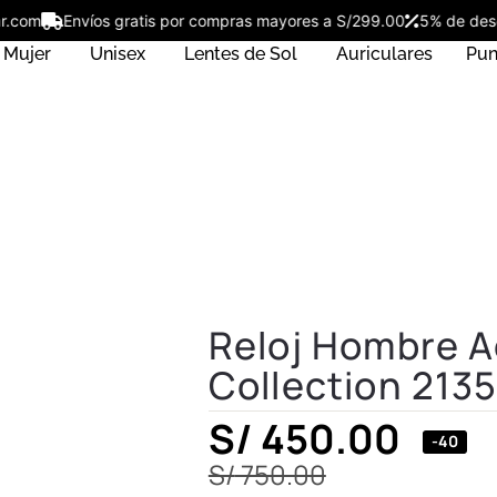
ostar.com
Envíos gratis por compras mayores a S/299.00
5% de 
Mujer
Unisex
Lentes de Sol
Auriculares
Pun
Reloj Hombre A
Collection 213
S/
450.00
-40
S/
750.00