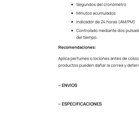
Segundos del cronómetro
Minutos acumulados
Indicador de 24 horas (AM/PM)
Controlado mediante dos pulsadore
del tiempo.
Recomendaciones:
Aplica perfumes o lociones antes de coloca
productos pueden dañar la correa y deteri
– ENVIOS
El tiempo de entrega varía según destino. L
destino.
– ESPECIFICACIONES
Pedidos del viernes antes de las 13:00 se e
Peso
0.1 kg
Tipo
Análogo