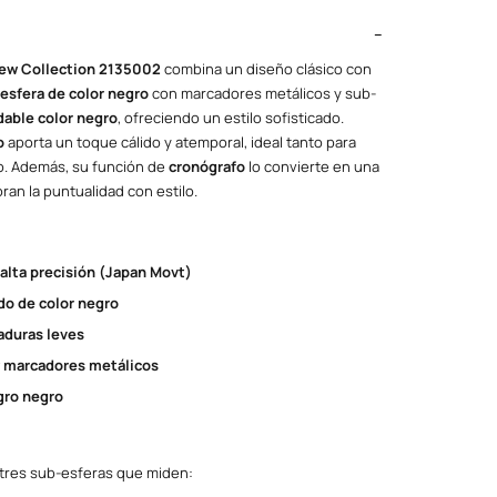
ew Collection 2135002
combina un diseño clásico con
esfera de color negro
con marcadores metálicos y sub-
dable color negro
, ofreciendo un estilo sofisticado.
ro
aporta un toque cálido y atemporal, ideal tanto para
o. Además, su función de
cronógrafo
lo convierte en una
oran la puntualidad con estilo.
alta precisión (Japan Movt)
do de color negro
yaduras leves
y marcadores metálicos
gro negro
 tres sub-esferas que miden: