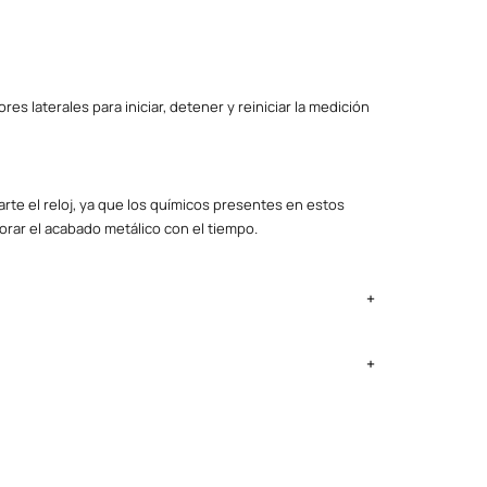
s laterales para iniciar, detener y reiniciar la medición
rte el reloj, ya que los químicos presentes en estos
orar el acabado metálico con el tiempo.
ima Metropolitana y Callao: 2 a 4 días, provincias según
ntregan el lunes si no es feriado.