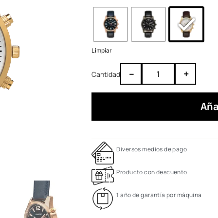
Limpiar
–
+
Aña
Diversos medios de pago
Producto con descuento
1 año de garantía por máquina