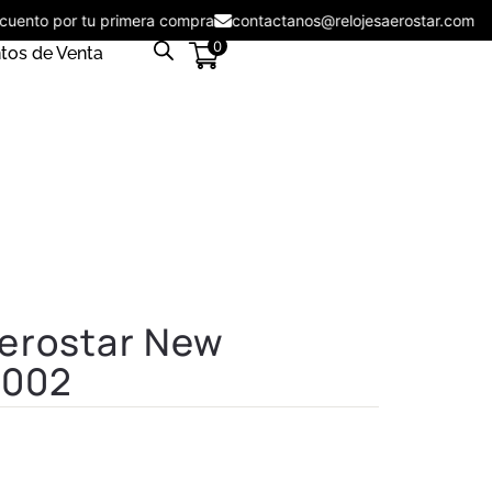
descuento por tu primera compra
contactanos@relojesaerostar.co
0
tos de Venta
erostar New
5002