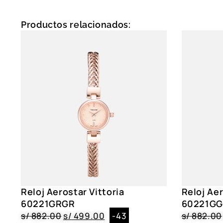
Productos relacionados:
Reloj Aerostar Vittoria
Reloj Aer
60221GRGR
60221GG
s/
882.00
s/
499.00
-43
s/
882.00