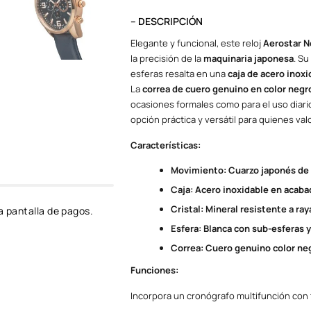
– DESCRIPCIÓN
Elegante y funcional, este reloj
Aerostar N
la precisión de la
maquinaria japonesa
. Su
esferas resalta en una
caja de acero inoxi
La
correa de cuero genuino en color neg
ocasiones formales como para el uso diari
opción práctica y versátil para quienes val
Características:
Movimiento: Cuarzo japonés de 
Caja: Acero inoxidable en acaba
Cristal: Mineral resistente a ra
a pantalla de pagos.
Esfera: Blanca con sub-esferas 
Correa: Cuero genuino color ne
Funciones:
Incorpora un cronógrafo multifunción con