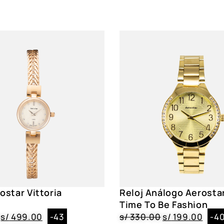
Garantía
1 año, maquinar
Funciones
Hora, Fecha, M
Acuático
No
Resistencia
3 ATM
Correa
Cuero Genuino
Caja
Metal, Circular,
Dial
Cristal Mineral
Género
Caballero
ostar Vittoria
Reloj Análogo Aerosta
Color
2135002, 21590
Time To Be Fashion
s/
499.00
-43
s/
330.00
s/
199.00
-4