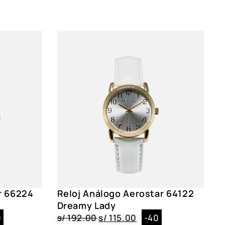
ia y batería
aquinaria Japonesa, Cronógrafo, Formato 24 horas
, Negro, Broche
 4.4 cm
, Negro
r 66224
Reloj Análogo Aerostar 64122
02, 2126002
Dreamy Lady
0
s/
192.00
s/
115.00
-40