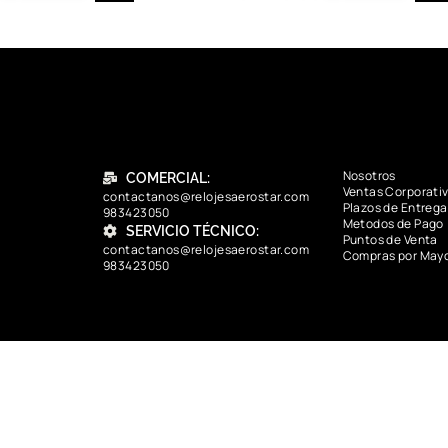
Nosotros
COMERCIAL:
Ventas Corporati
contactanos@relojesaerostar.com
Plazos de Entrega
983423050
Metodos de Pago
SERVICIO TÉCNICO:
Puntos de Venta
contactanos@relojesaerostar.com
Compras por May
983423050
contactanos@relojesaerostar.com