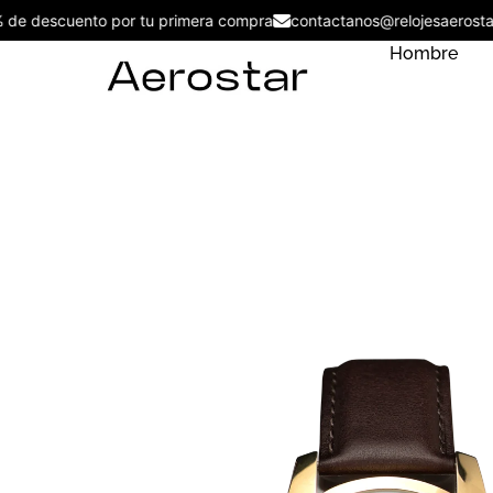
5% de descuento por tu primera compra
contactanos@relojesaer
Hombre