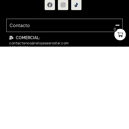
Contacto
0
COMERCIAL:
contactanos@relojesaerostar.com
983423050
SERVICIO TÉCNICO:
contactanos@relojesaerostar.com
983423050
Acerca de Aerostar
Políticas y FAQ
Grupo Flasa SAC Santiago de Surco Lima, Perú