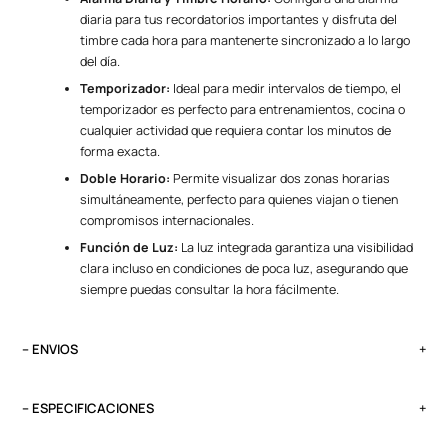
diaria para tus recordatorios importantes y disfruta del
timbre cada hora para mantenerte sincronizado a lo largo
del día.
Temporizador:
Ideal para medir intervalos de tiempo, el
temporizador es perfecto para entrenamientos, cocina o
cualquier actividad que requiera contar los minutos de
forma exacta.
Doble Horario:
Permite visualizar dos zonas horarias
simultáneamente, perfecto para quienes viajan o tienen
compromisos internacionales.
Función de Luz:
La luz integrada garantiza una visibilidad
clara incluso en condiciones de poca luz, asegurando que
siempre puedas consultar la hora fácilmente.
– ENVIOS
El tiempo de entrega varía según destino. Lima Metropolitana y Callao:
2 a 4 días, provincias según destino.
– ESPECIFICACIONES
Pedidos del viernes antes de las 13:00 se entregan el lunes si no es
Peso