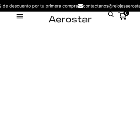
5% de descuento por tu primera compra
contactanos@relojesaer
0
Reloj Aerostar 2216102 Nuove
Men - 2316102
S/
199.00
+
ADD