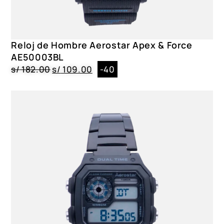
Género
Caballero
Color
Reloj de Hombre Aerostar Apex & Force
AE50004TI, AE50004BL, AE50004AG, AE50004BK
AE50003BL
s/
182.00
s/
109.00
-40