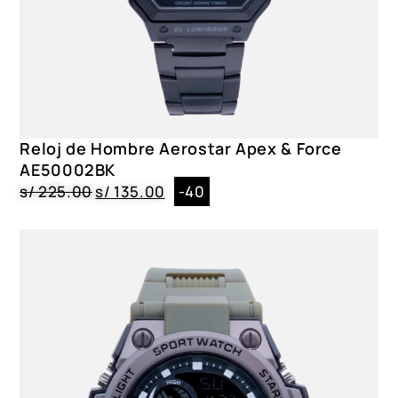
Reloj de Hombre Aerostar Apex & Force
AE50002BK
s/
225.00
s/
135.00
-40