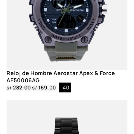
Reloj de Hombre Aerostar Apex & Force
AE50006AG
s/
282.00
s/
169.00
-40