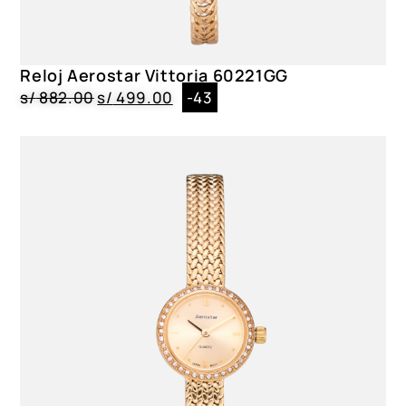
Género
Dama
Reloj Aerostar Vittoria 60221GG
Color
s/
882.00
s/
499.00
-43
AE60002ARG, AE60002ASV, AE60002ATG, AE60002ATR,
AE60002AGD