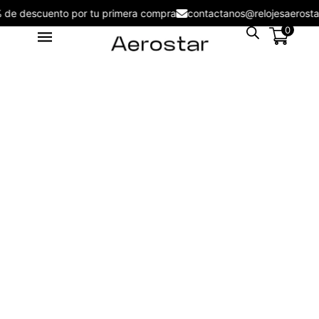
5% de descuento por tu primera compra
contactanos@relojesaero
0
Lentes de Sol Aerostar AE2303
S/
116.00
+
ADD