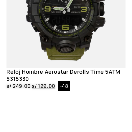
Reloj Hombre Aerostar Derolls Time 5ATM
5315330
s/
249.00
s/
129.00
-48