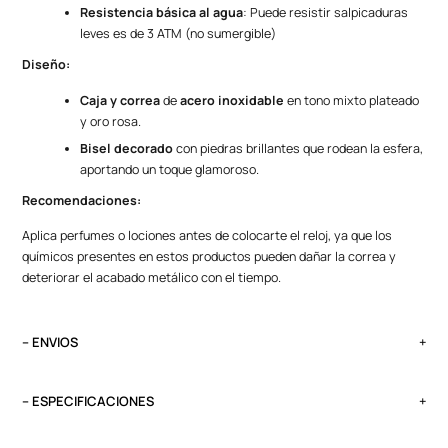
Resistencia básica al agua
: Puede resistir salpicaduras
leves es de 3 ATM (no sumergible)
Diseño:
Caja y correa
de
acero inoxidable
en tono mixto plateado
y oro rosa.
Bisel decorado
con piedras brillantes que rodean la esfera,
aportando un toque glamoroso.
Recomendaciones:
Aplica perfumes o lociones antes de colocarte el reloj, ya que los
químicos presentes en estos productos pueden dañar la correa y
deteriorar el acabado metálico con el tiempo.
– ENVIOS
El tiempo de entrega varía según destino. Lima Metropolitana y Callao:
2 a 4 días, provincias según destino.
– ESPECIFICACIONES
Pedidos del viernes antes de las 13:00 se entregan el lunes si no es
Peso