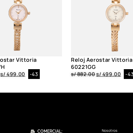
Acuático
No
Resistencia
3 ATM
Género
Dama
Color
AE60002ASV, A
ostar Vittoria
Reloj Aerostar Vittoria
WH
60221GG
s/
499.00
-43
s/
882.00
s/
499.00
-4
Nosotros
COMERCIAL: