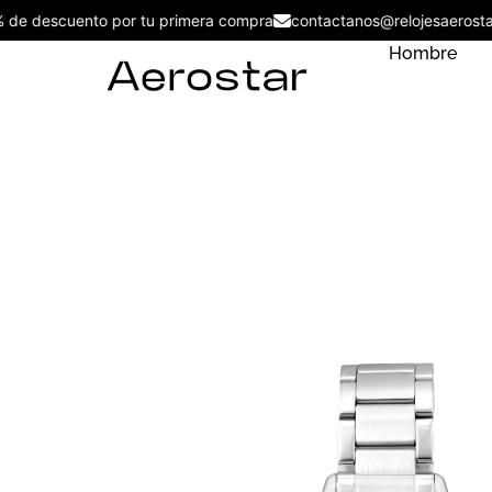
5% de descuento por tu primera compra
contactanos@relojesaer
Hombre