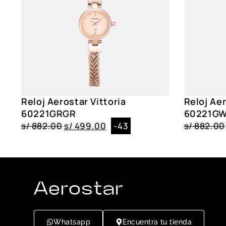
Reloj Aerostar Vittoria
Reloj Aer
60221GRGR
60221G
s/
882.00
s/
499.00
-43
s/
882.00
Whatsapp
Encuentra tu tienda