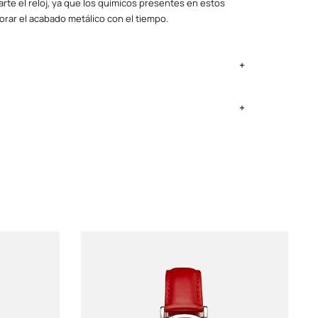
rte el reloj, ya que los químicos presentes en estos
orar el acabado metálico con el tiempo.
ima Metropolitana y Callao: 2 a 4 días, provincias según
ntregan el lunes si no es feriado.
|Dorado
ia y batería
3.4 cm
onesa|Dar la hora