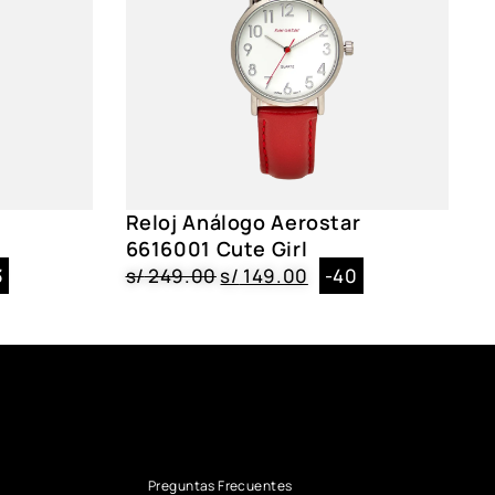
E60002ATG, AE60002ATR, AE60002ARG, AE60002AGD
Reloj Análogo Aerostar
6616001 Cute Girl
3
s/
249.00
s/
149.00
-40
Preguntas Frecuentes