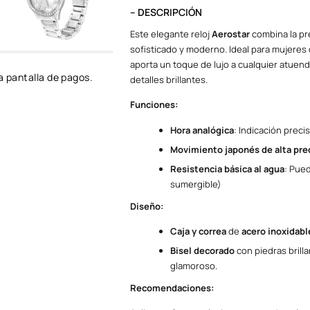
– DESCRIPCIÓN
Este elegante reloj
Aerostar
combina la pr
sofisticado y moderno. Ideal para mujeres 
aporta un toque de lujo a cualquier atuend
a pantalla de pagos.
detalles brillantes.
Funciones:
Hora analógica
: Indicación prec
Movimiento japonés de alta pre
Resistencia básica al agua
: Pued
sumergible)
Diseño:
Caja y correa
de
acero inoxidabl
Bisel decorado
con piedras brill
glamoroso.
Recomendaciones: