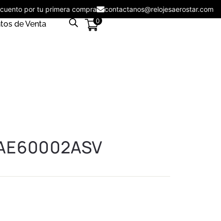
descuento por tu primera compra
contactanos@relojesaerostar.c
0
tos de Venta
r AE60002ASV
n