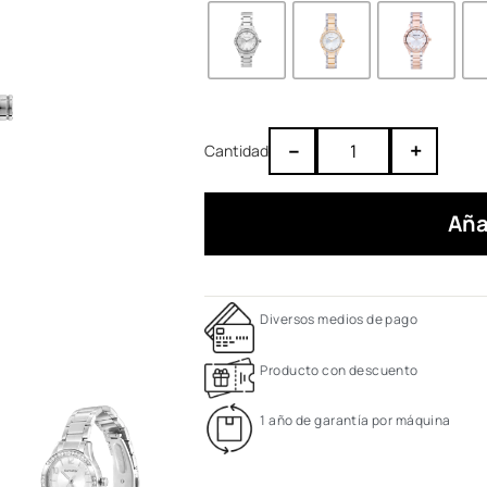
–
+
Aña
Diversos medios de pago
Producto con descuento
1 año de garantía por máquina