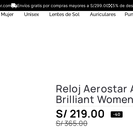
ostar.com
Envíos gratis por compras mayores a S/299.00
5% de 
Mujer
Unisex
Lentes de Sol
Auriculares
Pun
Reloj Aerosta
Brilliant Wome
S/
219.00
-40
S/
365.00