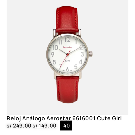
Reloj Análogo Aerostar 6616001 Cute Girl
s/
249.00
s/
149.00
-40