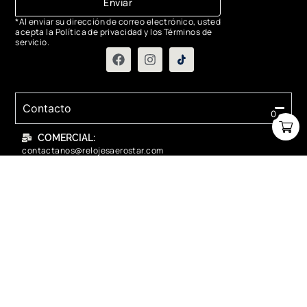
Enviar
*Al enviar su dirección de correo electrónico, usted
acepta la Política de privacidad y los Términos de
servicio.
Contacto
0
COMERCIAL:
contactanos@relojesaerostar.com
983423050
SERVICIO TÉCNICO:
contactanos@relojesaerostar.com
983423050
Acerca de Aerostar
Políticas y FAQ