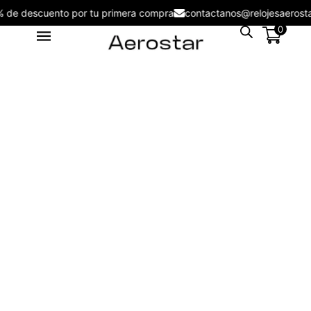
5% de descuento por tu primera compra
contactanos@relojesaer
0
Reloj Cronógrafo Aerostar
AE20004ABL Salvatore -
AE20004AGD
S/
499.00
+
ADD