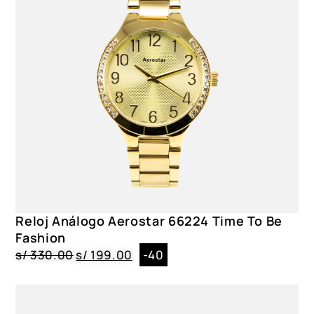
Reloj Análogo Aerostar 66224 Time To Be
Fashion
s/
330.00
s/
199.00
-40