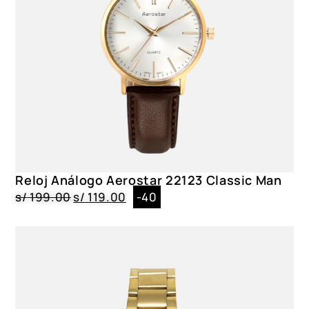
Reloj Análogo Aerostar 22123 Classic Man
s/
199.00
s/
119.00
-40