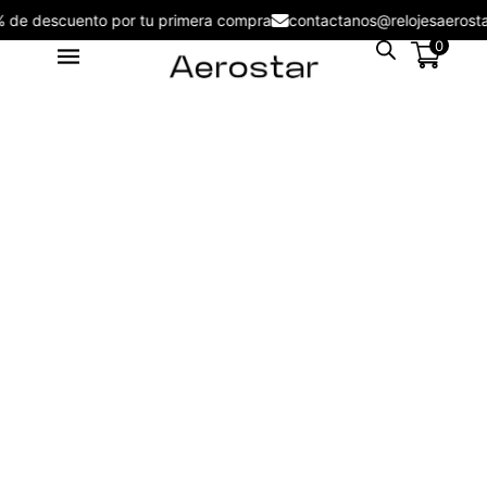
5% de descuento por tu primera compra
contactanos@relojesaero
0
Reloj de Hombre Aerostar Apex
& Force AE50003AG -
AE50003KH
S/
109.00
+
ADD