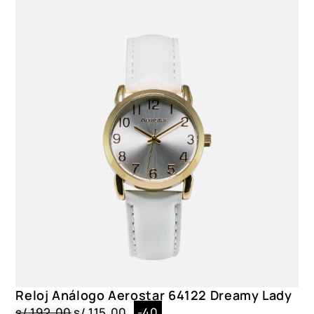
Reloj Análogo Aerostar 64122 Dreamy Lady
s/
192.00
s/
115.00
-40