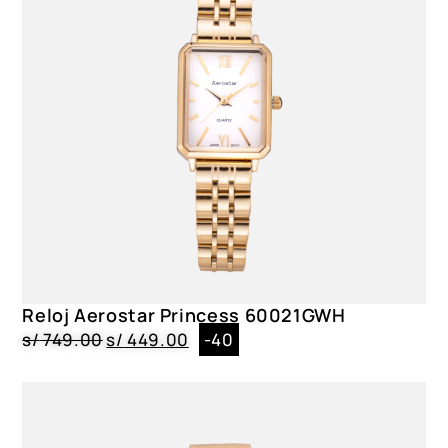
Reloj Aerostar Princess 60021GWH
s/
749.00
s/
449.00
-40