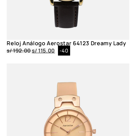
Reloj Análogo Aerostar 64123 Dreamy Lady
s/
192.00
s/
115.00
-40