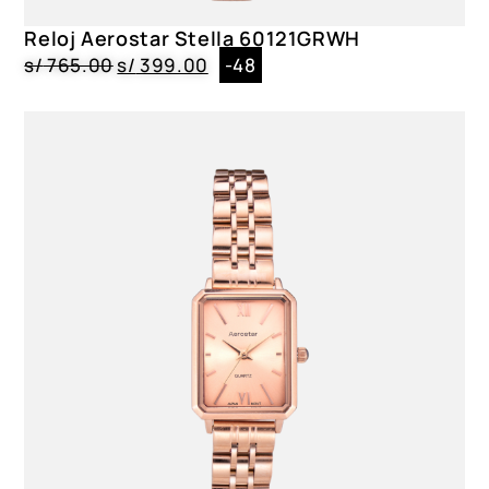
Cristal Mineral|Blanco
Reloj Aerostar Stella 60121GRWH
Género
s/
765.00
s/
399.00
-48
Dama
Color
6212003, 6222003, 6280003, 6230003, 6290003