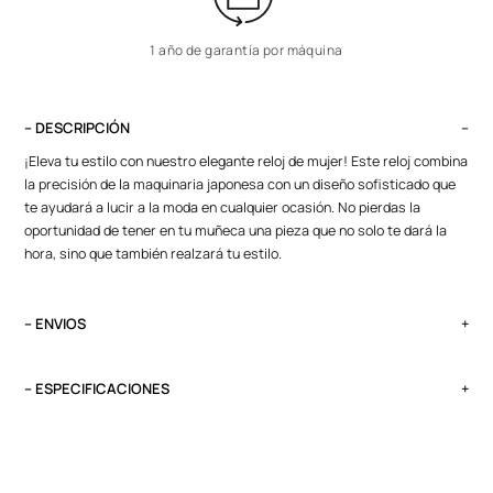
1 año de garantía por máquina
– DESCRIPCIÓN
¡Eleva tu estilo con nuestro elegante reloj de mujer! Este reloj combina
la precisión de la maquinaria japonesa con un diseño sofisticado que
te ayudará a lucir a la moda en cualquier ocasión. No pierdas la
oportunidad de tener en tu muñeca una pieza que no solo te dará la
hora, sino que también realzará tu estilo.
– ENVIOS
El tiempo de entrega varía según destino. Lima Metropolitana y Callao:
2 a 4 días, provincias según destino.
– ESPECIFICACIONES
Pedidos del viernes antes de las 13:00 se entregan el lunes si no es
Peso
feriado.
0.1 kg