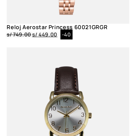
Reloj Aerostar Princess 60021GRGR
s/
749.00
s/
449.00
-40