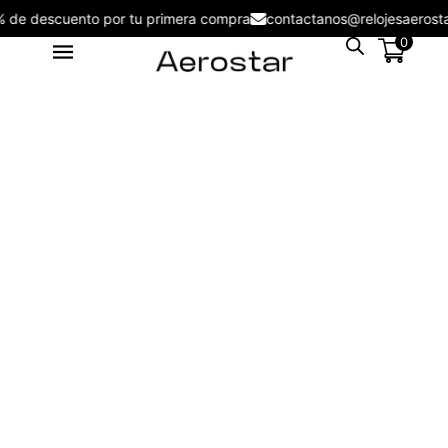
5% de descuento por tu primera compra
contactanos@relojesaero
0
Reloj Aerostar AE60001AGD
Paris
S/
179.00
+
ADD