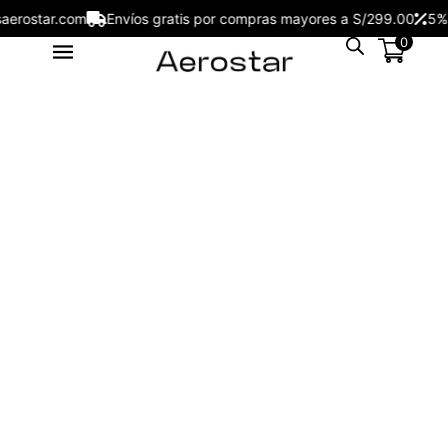
ojesaerostar.com
Envíos gratis por compras mayores a S/299.00
0
Reloj Aerostar 6337002 London
S/
199.00
+
ADD