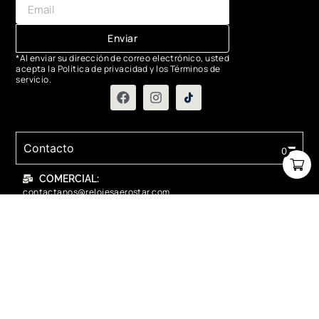
Enviar
*Al enviar su dirección de correo electrónico, usted
acepta la Política de privacidad y los Términos de
servicio.
Contacto
0
COMERCIAL:
contactanos@relojesaerostar.com
983423050
SERVICIO TÉCNICO:
contactanos@relojesaerostar.com
983423050
Acerca de Aerostar
Políticas y FAQ