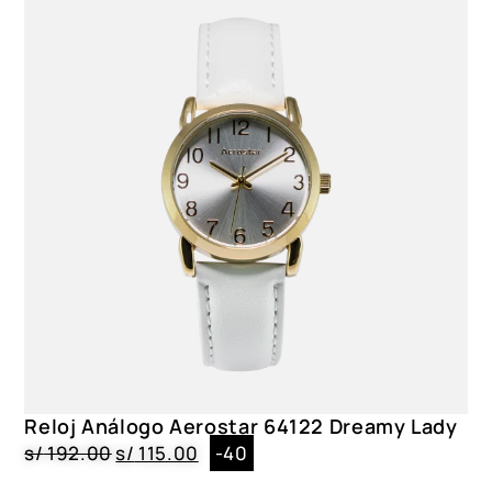
Reloj Análogo Aerostar 64122 Dreamy Lady
s/
192.00
s/
115.00
-40