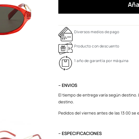
Aña
Diversos medios de pago
Producto con descuento
1 año de garantía por máquina
– ENVIOS
El tiempo de entrega varía según destino. L
destino.
Pedidos del viernes antes de las 13:00 se e
– ESPECIFICACIONES