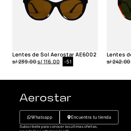
Lentes de Sol Aerostar AE6002
Lentes d
s/
239.00
s/
116.00
-51
s/
242.00
Whatsapp
Encuentra tu tienda
Subscríbete para conocer las últimas ofertas,