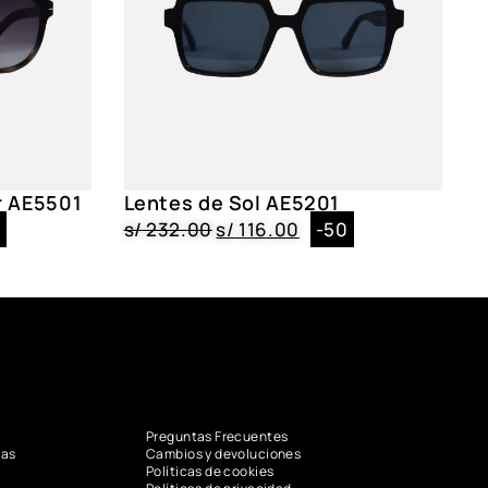
r AE5501
Lentes de Sol AE5201
0
s/
232.00
s/
116.00
-50
Preguntas Frecuentes
vas
Cambios y devoluciones
Políticas de cookies