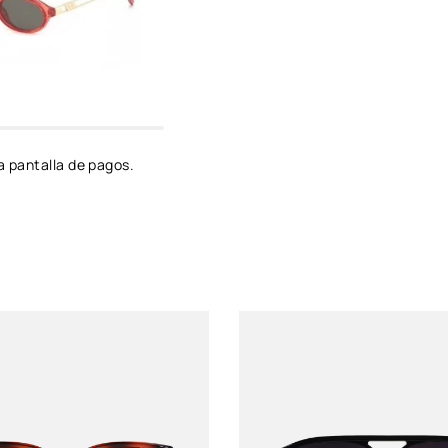
Género
Unixes
Protección solar
UV 400
Color de montura
Negro
a pantalla de pagos.
Color de Luna
Negro
Material del lente
Policarbonato
Material del marco
Policarbonato