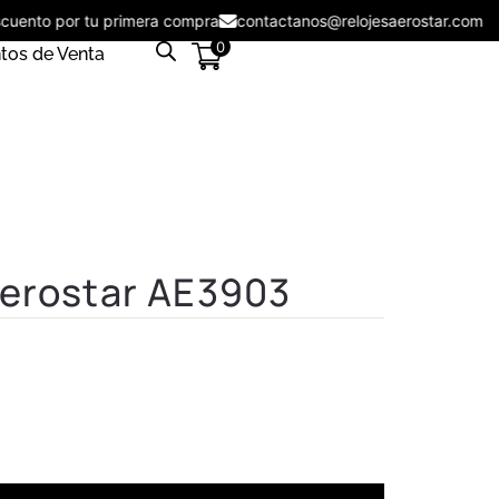
descuento por tu primera compra
contactanos@relojesaerostar.co
0
tos de Venta
Aerostar AE3903