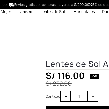
star.com
Envíos gratis por compras mayores a S/299.00
5% de 
Mujer
Unisex
Lentes de Sol
Auriculares
Pun
Lentes de Sol 
S/
116.00
-50
S/
232.00
–
+