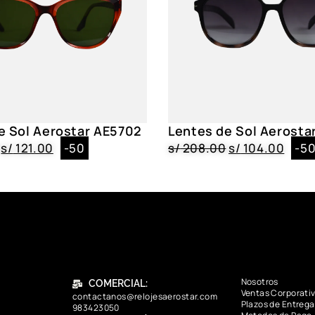
e Sol Aerostar AE5702
Lentes de Sol Aerosta
s/
121.00
-50
s/
208.00
s/
104.00
-5
Nosotros
COMERCIAL:
Ventas Corporati
contactanos@relojesaerostar.com
Plazos de Entrega
983423050