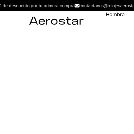
5% de descuento por tu primera compra
contactanos@relojesaero
Hombre