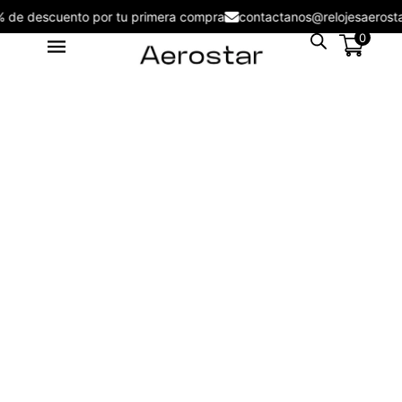
5% de descuento por tu primera compra
contactanos@relojesaer
0
Reloj Aerostar 2366102 Nuove
Men - 2156102
S/
199.00
+
ADD