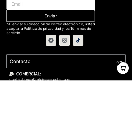
Enviar
*Al enviar su dirección de correo electrónico, usted
acepta la Política de privacidad y los Términos de
servicio.
Contacto
0
COMERCIAL:
contactanos@relojesaerostar.com
983423050
SERVICIO TÉCNICO:
contactanos@relojesaerostar.com
983423050
Acerca de Aerostar
Políticas y FAQ