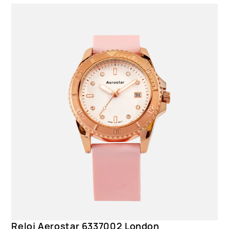
Reloj Aerostar 6337002 London