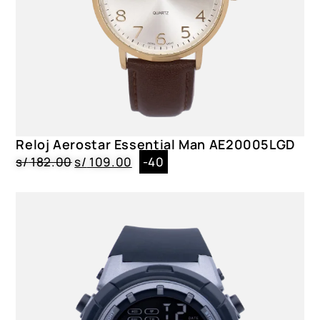
Reloj Aerostar Essential Man AE20005LGD
s/
182.00
s/
109.00
-40