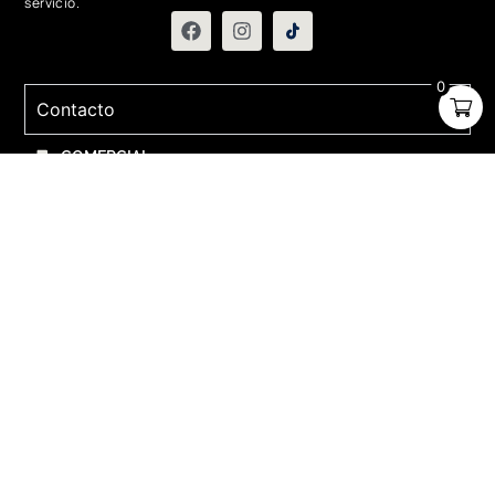
servicio.
0
Contacto
COMERCIAL:
contactanos@relojesaerostar.com
983423050
SERVICIO TÉCNICO:
contactanos@relojesaerostar.com
983423050
Acerca de Aerostar
Políticas y FAQ
Grupo Flasa SAC Santiago de Surco Lima, Perú