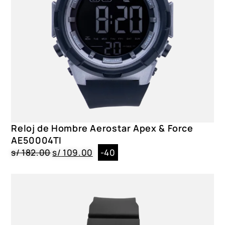
Reloj de Hombre Aerostar Apex & Force
AE50004TI
s/
182.00
s/
109.00
-40