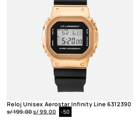
Reloj Unisex Aerostar Infinity Line 6312390
s/
199.00
s/
99.00
-50