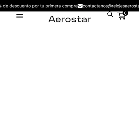
5% de descuento por tu primera compra
contactanos@relojesaer
0
Reloj Análogo Aerostar 6612001
Cute Girl
S/
149.00
+
ADD