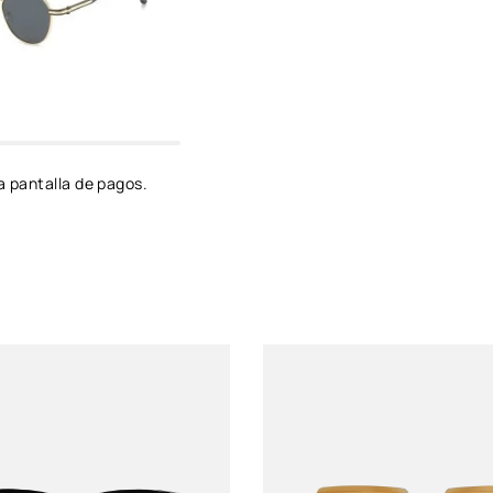
Género
Unixes
Protección solar
UV 400
Color de montura
Negro
a pantalla de pagos.
Color de Luna
Negro
Material del lente
Policarbonato
Material del marco
Policarbonato