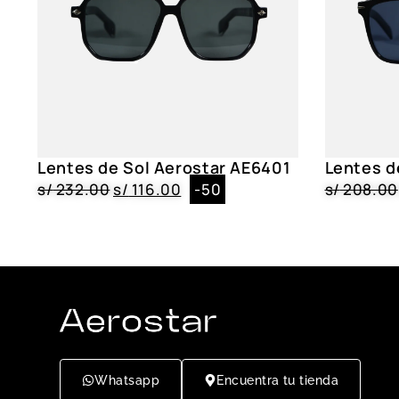
Lentes de Sol Aerostar AE6401
Lentes d
s/
232.00
s/
116.00
-50
s/
208.00
Whatsapp
Encuentra tu tienda