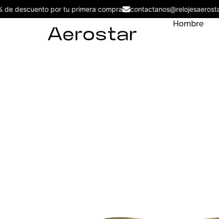
5% de descuento por tu primera compra
contactanos@relojesaer
Hombre