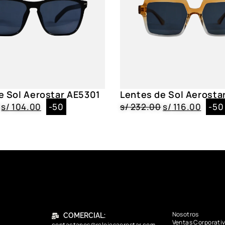
e Sol Aerostar AE5301
Lentes de Sol Aerosta
s/
104.00
-50
s/
232.00
s/
116.00
-50
Nosotros
COMERCIAL:
Ventas Corporati
contactanos@relojesaerostar.com