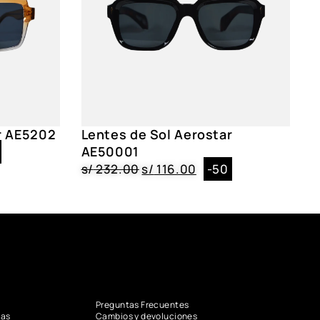
r AE5202
Lentes de Sol Aerostar
AE50001
s/
232.00
s/
116.00
-50
Preguntas Frecuentes
vas
Cambios y devoluciones