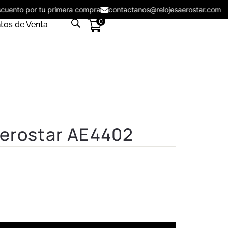
descuento por tu primera compra
contactanos@relojesaerostar.co
0
tos de Venta
Aerostar AE4402