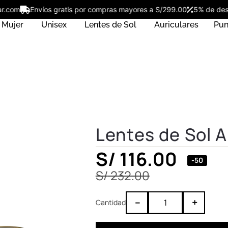
ostar.com
Envíos gratis por compras mayores a S/299.00
5% de 
Mujer
Unisex
Lentes de Sol
Auriculares
Pun
Lentes de Sol 
S/
116.00
-50
S/
232.00
–
+