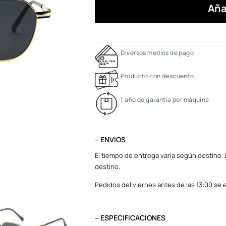
Aña
Diversos medios de pago
Producto con descuento
1 año de garantía por máquina
– ENVIOS
El tiempo de entrega varía según destino. L
destino.
Pedidos del viernes antes de las 13:00 se e
– ESPECIFICACIONES