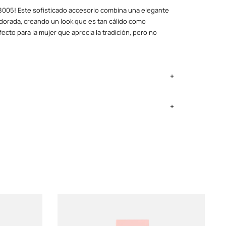
128005! Este sofisticado accesorio combina una elegante
dorada, creando un look que es tan cálido como
ecto para la mujer que aprecia la tradición, pero no
ima Metropolitana y Callao: 2 a 4 días, provincias según
ntregan el lunes si no es feriado.
ia y batería
onesa, Dar la hora