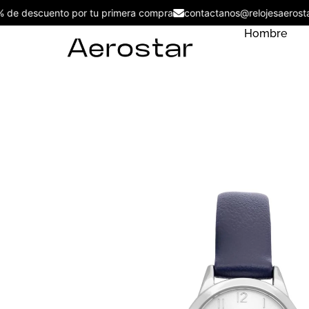
5% de descuento por tu primera compra
contactanos@relojesaer
Hombre