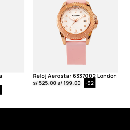
 Marrón, Correa
 2.6 cm
, Blanco
s
Reloj Aerostar 6337002 London
07, 6129001, 6129002, 6129003, 6126005, 6123005
s/
525.00
s/
199.00
-62
0