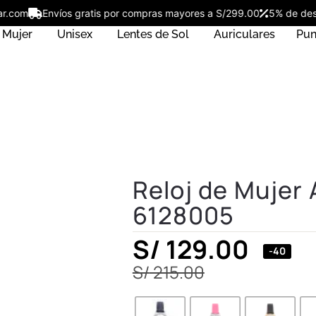
ostar.com
Envíos gratis por compras mayores a S/299.00
5% de 
Mujer
Unisex
Lentes de Sol
Auriculares
Pun
Reloj de Mujer 
6128005
S/
129.00
-40
S/
215.00