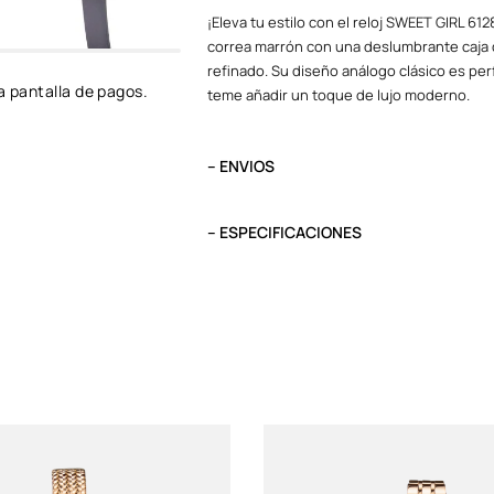
¡Eleva tu estilo con el reloj SWEET GIRL 6
correa marrón con una deslumbrante caja 
refinado. Su diseño análogo clásico es perf
a pantalla de pagos.
teme añadir un toque de lujo moderno.
– ENVIOS
El tiempo de entrega varía según destino. L
destino.
– ESPECIFICACIONES
Pedidos del viernes antes de las 13:00 se e
Peso
0.1 kg
Tipo
Análogo
Garantía
1 año, maquinar
Funciones
Maquinaria Jap
Acuático
NO