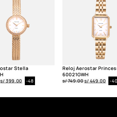
Resistencia
3 ATM
Correa
Cuero Genuino,
Caja
Metal, Circular,
Dial
Cristal Mineral
Género
Mujer
ostar Stella
Reloj Aerostar Princes
Color
6128005, 61280
WH
60021GWH
s/
399.00
-48
s/
749.00
s/
449.00
-4