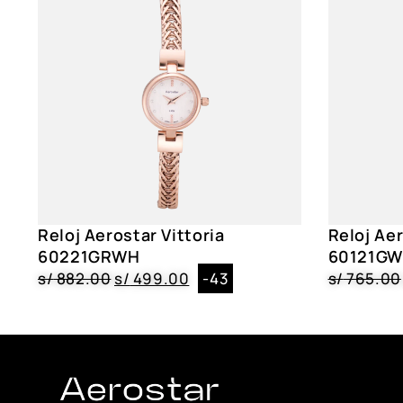
Reloj Aerostar Vittoria
Reloj Aer
60221GRWH
60121G
s/
882.00
s/
499.00
-43
s/
765.00