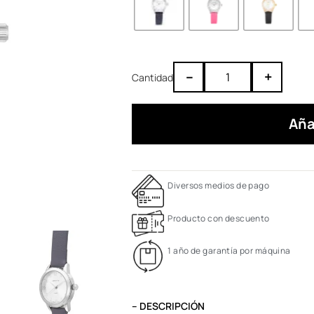
–
+
Aña
Diversos medios de pago
Producto con descuento
1 año de garantía por máquina
– DESCRIPCIÓN