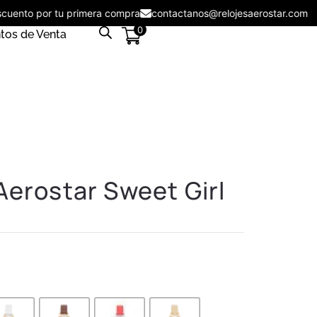
descuento por tu primera compra
contactanos@relojesaerostar.co
0
tos de Venta
Aerostar Sweet Girl