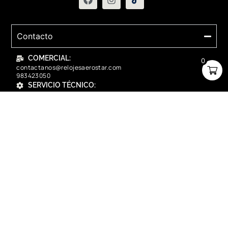
Contacto
COMERCIAL:
0
contactanos@relojesaerostar.com
983423050
SERVICIO TÉCNICO:
contactanos@relojesaerostar.com
983423050
Acerca de Aerostar
Políticas y FAQ
Grupo Flasa SAC Santiago de Surco Lima, Perú
Copyright © 2025 Aerostar. Todos los derechos reservados.