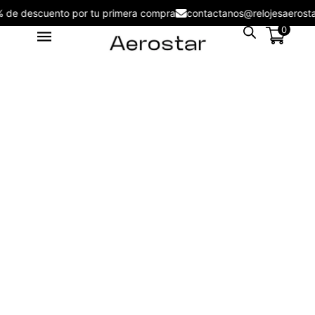
5% de descuento por tu primera compra
contactanos@relojesaero
0
Reloj de Mujer Aerostar Sweet
Girl 6129001
S/
129.00
+
ADD