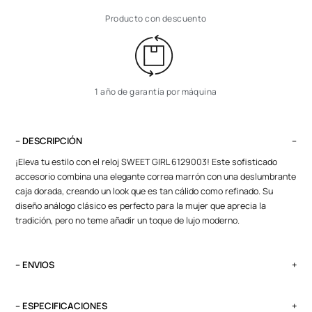
Producto con descuento
1 año de garantía por máquina
– DESCRIPCIÓN
¡Eleva tu estilo con el reloj SWEET GIRL 6129003! Este sofisticado
accesorio combina una elegante correa marrón con una deslumbrante
caja dorada, creando un look que es tan cálido como refinado. Su
diseño análogo clásico es perfecto para la mujer que aprecia la
tradición, pero no teme añadir un toque de lujo moderno.
– ENVIOS
El tiempo de entrega varía según destino. Lima Metropolitana y Callao:
2 a 4 días, provincias según destino.
– ESPECIFICACIONES