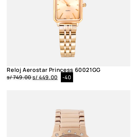
Reloj Aerostar Princess 60021GG
s/
749.00
s/
449.00
-40