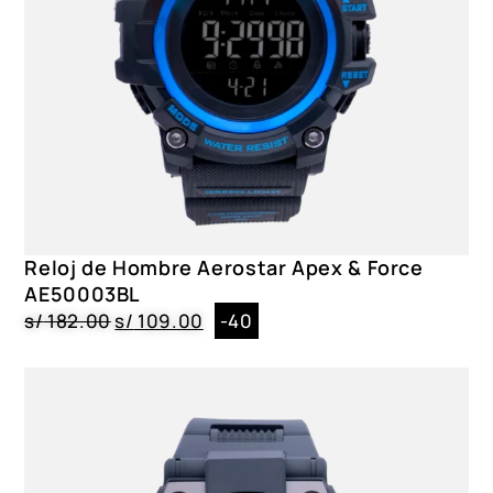
5 ATM
Correa
Policarbonato, Negro, 260 mm
Dial
Cristal Mineral, Negro
Caja
policarbonato, circular, 54mm
Género
Reloj de Hombre Aerostar Apex & Force
Caballero
AE50003BL
s/
182.00
s/
109.00
-40