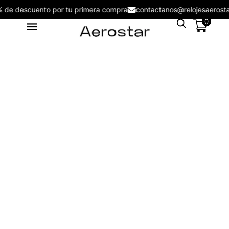
5% de descuento por tu primera compra
contactanos@relojesaer
0
Lentes de Sol Aerostar AE2602
S/
116.00
+
ADD