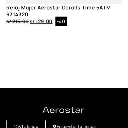
Reloj Mujer Aerostar Derolls Time 5ATM
9314320
s/
215.00
s/
129.00
-40
Whatsapp
Encuentra tu tienda