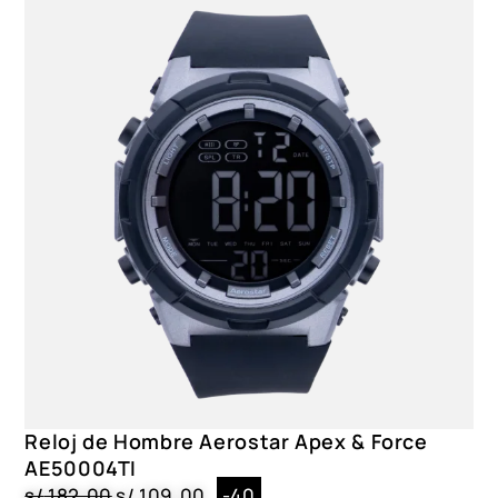
Reloj de Hombre Aerostar Apex & Force
AE50004TI
s/
182.00
s/
109.00
-40