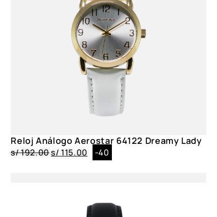
Reloj Análogo Aerostar 64122 Dreamy Lady
s/
192.00
s/
115.00
-40