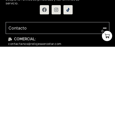
servicio.
Contacto
0
COMERCIAL:
contactanos@relojesaerostar.com
983423050
SERVICIO TÉCNICO:
contactanos@relojesaerostar.com
983423050
Acerca de Aerostar
Políticas y FAQ