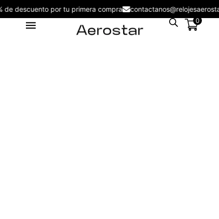
5% de descuento por tu primera compra
contactanos@relojesaer
0
Reloj Aerostar 6332002 London
- 6332002
S/
199.00
+
ADD