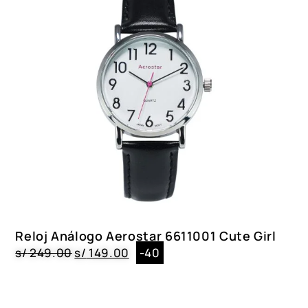
Reloj Análogo Aerostar 6611001 Cute Girl
s/
249.00
s/
149.00
-40