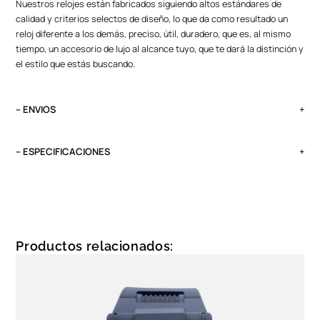
Nuestros relojes están fabricados siguiendo altos estándares de
calidad y criterios selectos de diseño, lo que da como resultado un
reloj diferente a los demás, preciso, útil, duradero, que es, al mismo
tiempo, un accesorio de lujo al alcance tuyo, que te dará la distinción y
el estilo que estás buscando.
– ENVIOS
El tiempo de entrega varía según destino. Lima Metropolitana y Callao:
2 a 4 días, provincias según destino.
– ESPECIFICACIONES
Pedidos del viernes antes de las 13:00 se entregan el lunes si no es
Peso
feriado.
0.1 kg
Tipo
Cronógrafo
Productos relacionados:
Garantía
1 año, maquinaria y batería
Funciones