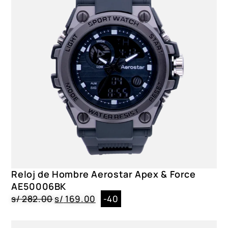
Maquinaria Japonesa|Cronógrafo|12/24 Horas
Acuático
No
Resistencia
3 ATM
Correa
Acero Inoxidable|Dorado|Broche
Caja
Acero Inoxidable|Circular|4 cm
Dial
Cristal Mineral|Blanco
Reloj de Hombre Aerostar Apex & Force
Género
AE50006BK
Caballero
s/
282.00
s/
169.00
-40