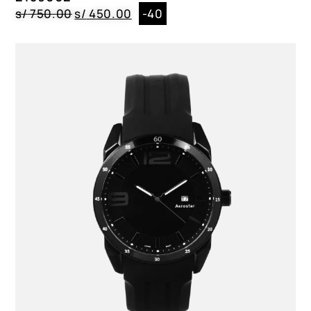
s/
750.00
s/
450.00
-40