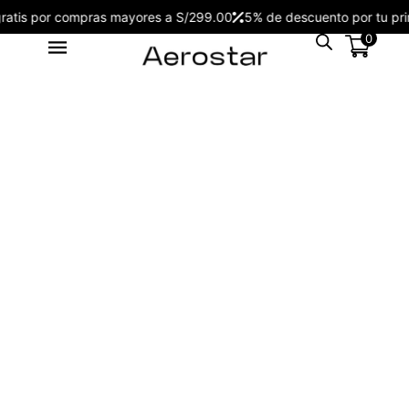
s gratis por compras mayores a S/299.00
5% de descuento por tu
0
Auriculares con traductor de
idiomas AEPG9WH
S/
169.00
+
ADD