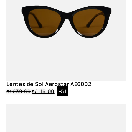
Policarbonato
Material del marco
Policarbonato
Lentes de Sol Aerostar AE6002
s/
239.00
s/
116.00
-51