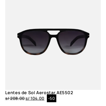
Lentes de Sol Aerostar AE5502
s/
208.00
s/
104.00
-50