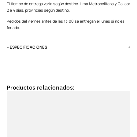
El tiempo de entrega varía según destino. Lima Metropolitana y Callao:
2 a 4 días, provincias según destino.
Pedidos del viernes antes de las 13:00 se entregan el lunes si no es
feriado.
– ESPECIFICACIONES
Género
Unixes
Protección solar
UV 400
Productos relacionados:
Color de montura
Negro
Color de Luna
Negro
Material del lente