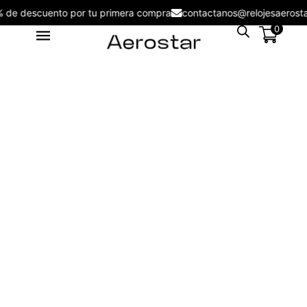
5% de descuento por tu primera compra
contactanos@relojesaero
0
Lentes de Sol Aerostar AE2802
S/
116.00
+
ADD