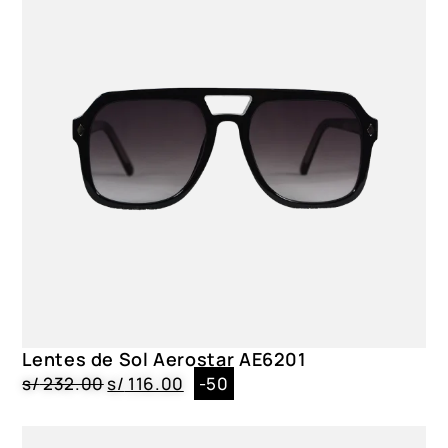
Negro
Material del lente
Policarbonato
Material del marco
Policarbonato
Lentes de Sol Aerostar AE6201
s/
232.00
s/
116.00
-50