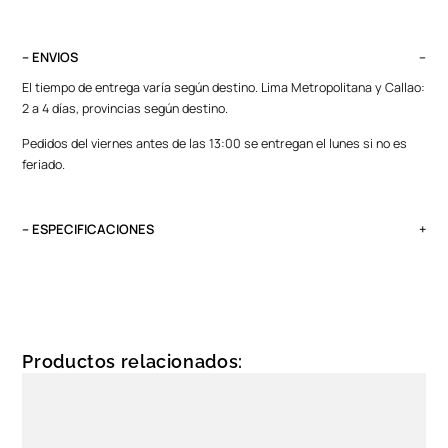
– ENVIOS
El tiempo de entrega varía según destino. Lima Metropolitana y Callao:
2 a 4 días, provincias según destino.
Pedidos del viernes antes de las 13:00 se entregan el lunes si no es
feriado.
– ESPECIFICACIONES
Género
Unixes
Protección solar
UV 400
Productos relacionados:
Color de montura
Negro
Color de Luna