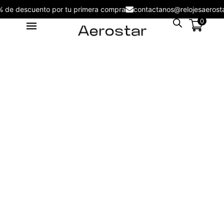
5% de descuento por tu primera compra
contactanos@relojesaero
0
Reloj de Hombre Aerostar Apex
& Force AE50004BL
S/
109.00
+
ADD