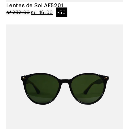
Lentes de Sol AE5201
s/
232.00
s/
116.00
-50