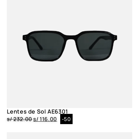
Negro
Material del lente
Policarbonato
Material del marco
Policarbonato
Lentes de Sol AE6301
s/
232.00
s/
116.00
-50