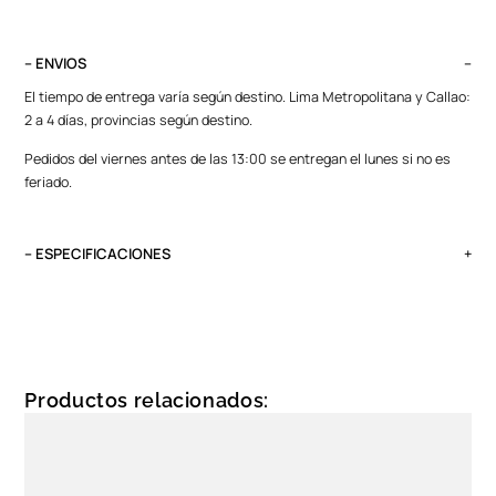
– ENVIOS
El tiempo de entrega varía según destino. Lima Metropolitana y Callao:
2 a 4 días, provincias según destino.
Pedidos del viernes antes de las 13:00 se entregan el lunes si no es
feriado.
– ESPECIFICACIONES
Género
Unixes
Protección solar
UV 400
Productos relacionados:
Color de montura
Negro
Color de Luna