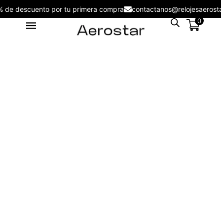
5% de descuento por tu primera compra
contactanos@relojesaero
0
Auriculares con traductor
AEPM20WH
S/
169.00
+
ADD