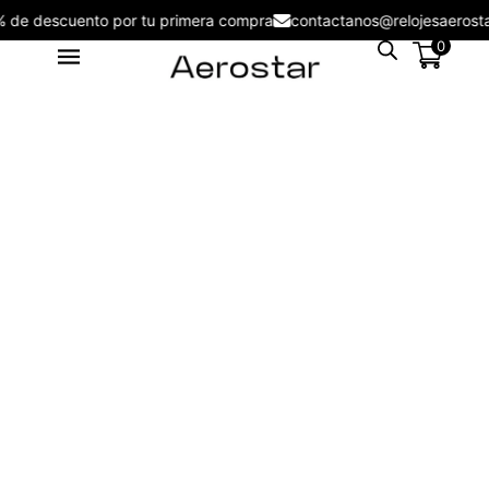
5% de descuento por tu primera compra
contactanos@relojesaero
0
Reloj Cronógrafo Aerostar
2221002 Steel Sphere
S/
334.00
+
ADD