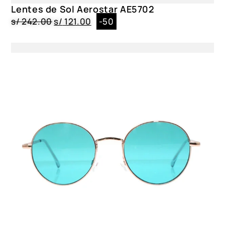
Lentes de Sol Aerostar AE5702
s/
242.00
s/
121.00
-50