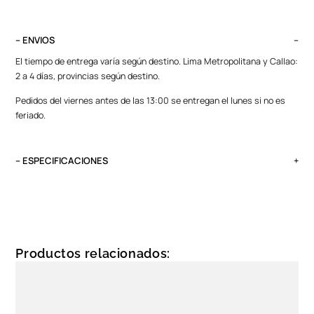
– ENVIOS
El tiempo de entrega varía según destino. Lima Metropolitana y Callao:
2 a 4 días, provincias según destino.
Pedidos del viernes antes de las 13:00 se entregan el lunes si no es
feriado.
– ESPECIFICACIONES
Género
Unixes
Protección solar
UV 400
Productos relacionados:
Color de montura
Negro
Color de Luna