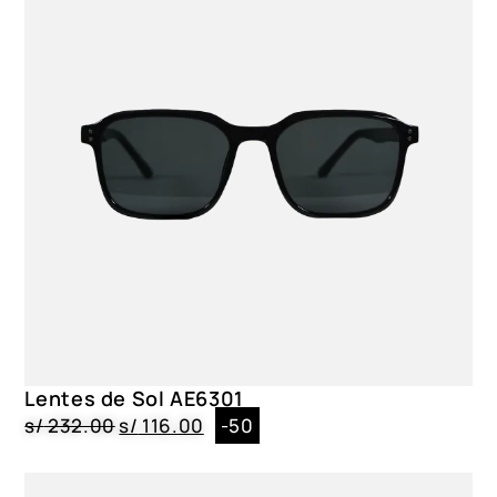
Negro
Material del lente
Policarbonato
Material del marco
Policarbonato
Lentes de Sol AE6301
s/
232.00
s/
116.00
-50