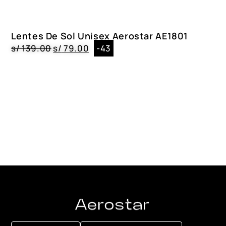
Lentes De Sol Unisex Aerostar AE1801
s/
139.00
s/
79.00
-43