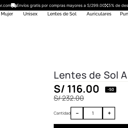
ostar.com
Envíos gratis por compras mayores a S/299.00
5% de 
Mujer
Unisex
Lentes de Sol
Auriculares
Pun
Lentes de Sol 
S/
116.00
-50
S/
232.00
–
+