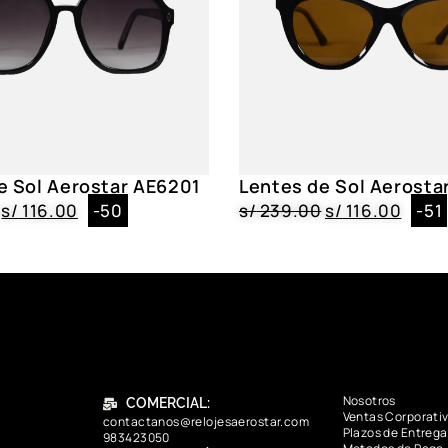
e Sol Aerostar AE6201
Lentes de Sol Aerosta
s/
116.00
-50
s/
239.00
s/
116.00
-51
Nosotros
COMERCIAL:
Ventas Corporati
contactanos@relojesaerostar.com
Plazos de Entrega
983423050