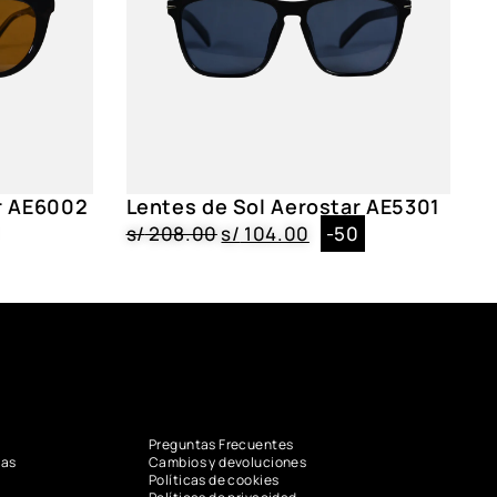
r AE6002
Lentes de Sol Aerostar AE5301
s/
208.00
s/
104.00
-50
Preguntas Frecuentes
vas
Cambios y devoluciones
Políticas de cookies