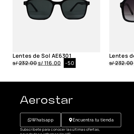
Lentes de Sol AE6301
Lentes d
s/
232.00
s/
116.00
-50
s/
232.00
Whatsapp
Encuentra tu tienda
Subscríbete para conocer las últimas ofertas,