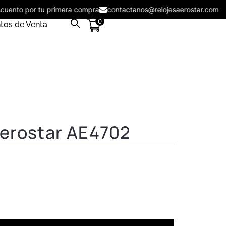
descuento por tu primera compra
contactanos@relojesaerostar.co
0
tos de Venta
Aerostar AE4702