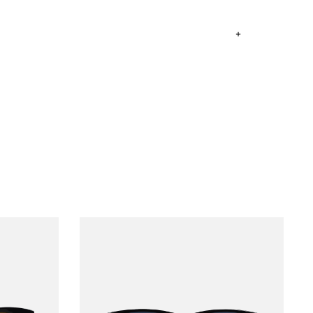
ima Metropolitana y Callao: 2 a 4 días, provincias según
ntregan el lunes si no es feriado.