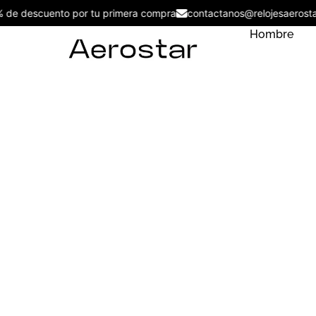
5% de descuento por tu primera compra
contactanos@relojesaer
Hombre