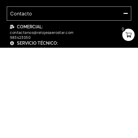
Contacto
COMERCIAL:
0
contactanos@relojesaerostar.com
983423050
SERVICIO TÉCNICO:
contactanos@relojesaerostar.com
983423050
Acerca de Aerostar
Políticas y FAQ
Grupo Flasa SAC Santiago de Surco Lima, Perú
Copyright © 2025 Aerostar. Todos los derechos reservados.
contactanos@relojesaerostar.com