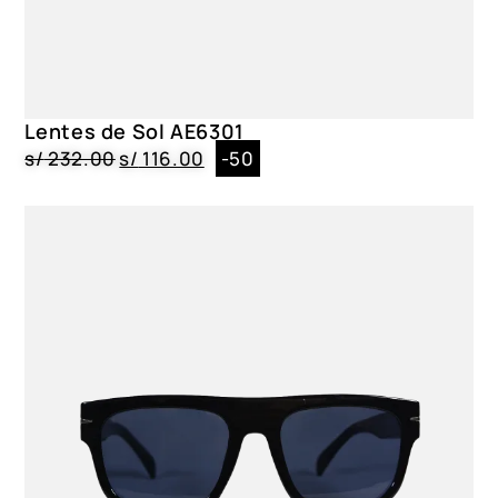
Material Lentes
Policarbonato
Forma
Pantos
Lentes de Sol AE6301
s/
232.00
s/
116.00
-50