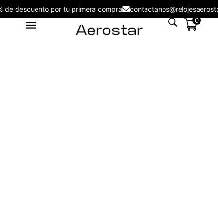
5% de descuento por tu primera compra
contactanos@relojesaer
0
Reloj Aerostar 6332002 London
- 6333002
S/
199.00
+
ADD