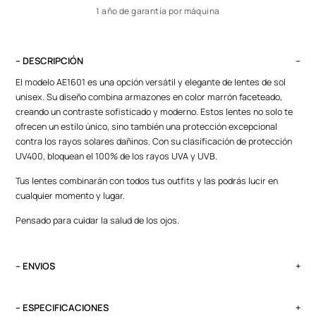
1 año de garantía por máquina
– DESCRIPCIÓN
El modelo AE1601 es una opción versátil y elegante de lentes de sol
unisex. Su diseño combina armazones en color marrón faceteado,
creando un contraste sofisticado y moderno. Estos lentes no solo te
ofrecen un estilo único, sino también una protección excepcional
contra los rayos solares dañinos. Con su clasificación de protección
UV400, bloquean el 100% de los rayos UVA y UVB.
Tus lentes combinarán con todos tus outfits y las podrás lucir en
cualquier momento y lugar.
Pensado para cuidar la salud de los ojos.
– ENVIOS
El tiempo de entrega varía según destino. Lima Metropolitana y Callao:
2 a 4 días, provincias según destino.
– ESPECIFICACIONES