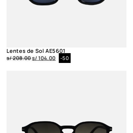
Lentes de Sol AE5601
s/
208.00
s/
104.00
-50