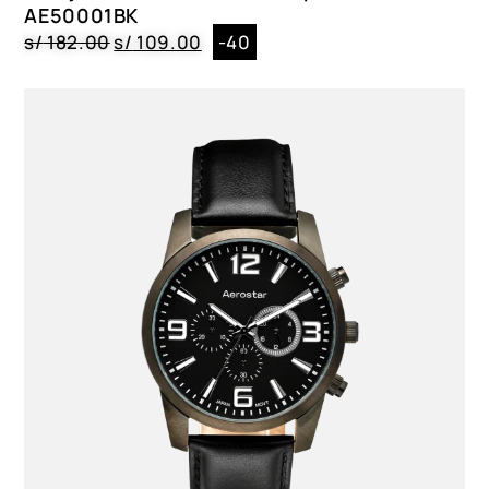
AE50001BK
s/
182.00
s/
109.00
-40