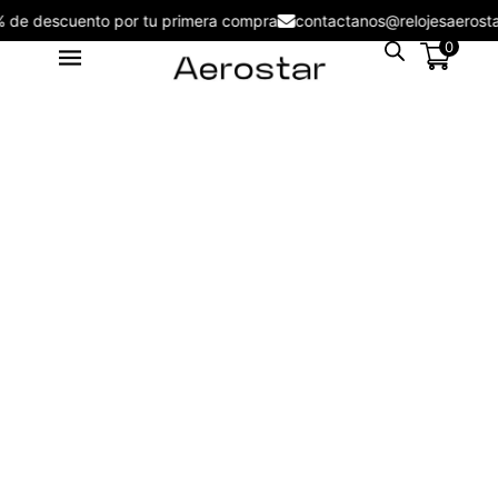
5% de descuento por tu primera compra
contactanos@relojesaer
0
Lentes de Sol Aerostar AE3001
S/
116.00
+
ADD