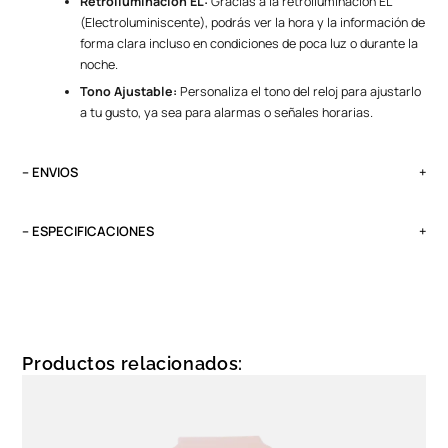
Retroiluminación EL:
Gracias a la retroiluminación EL
(Electroluminiscente), podrás ver la hora y la información de
forma clara incluso en condiciones de poca luz o durante la
noche.
Tono Ajustable:
Personaliza el tono del reloj para ajustarlo
a tu gusto, ya sea para alarmas o señales horarias.
– ENVIOS
El tiempo de entrega varía según destino. Lima Metropolitana y Callao:
2 a 4 días, provincias según destino.
– ESPECIFICACIONES
Pedidos del viernes antes de las 13:00 se entregan el lunes si no es
Peso
feriado.
0.1 kg
Funciones
Pantalla LCD de 13 dígitos
Productos relacionados:
Calendario Automático
Horario Dual
Formato 12/24H
Alarma Diaria y Timbre Horario