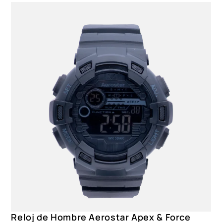
AE50005GD, AE50005BK, AE50005AG
Reloj de Hombre Aerostar Apex & Force