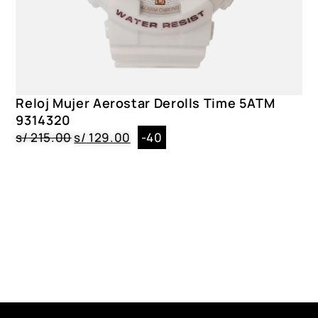
Reloj Mujer Aerostar Derolls Time 5ATM
9314320
s/
215.00
s/
129.00
-40