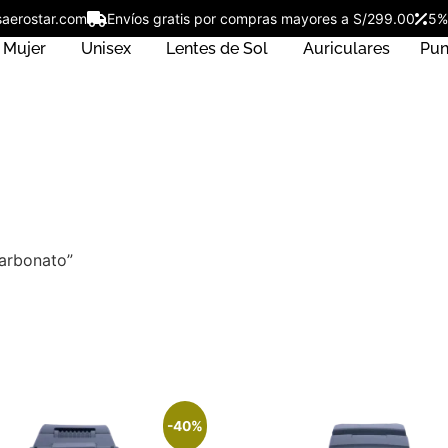
lojesaerostar.com
Envíos gratis por compras mayores a S/299.00
Mujer
Unisex
Lentes de Sol
Auriculares
Pun
carbonato”
-40%