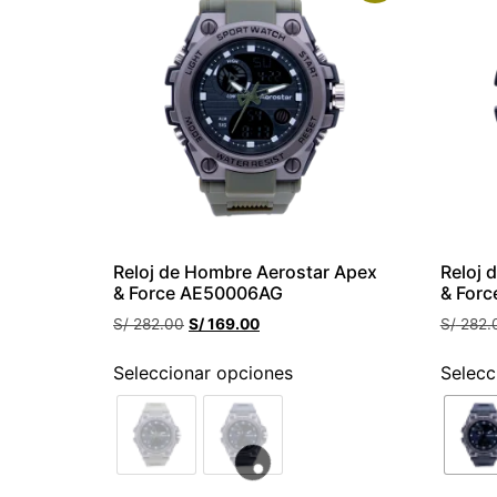
Reloj de Hombre Aerostar Apex
Reloj 
& Force AE50006AG
& For
S/
282.00
S/
169.00
S/
282.
Seleccionar opciones
Selecc