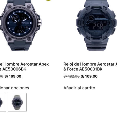
de Hombre Aerostar Apex
Reloj de Hombre Aerostar
ce AE50006BK
& Force AE50001BK
00
S/
169.00
S/
182.00
S/
109.00
ionar opciones
Añadir al carrito