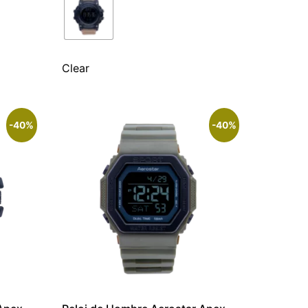
Clear
-40%
-40%