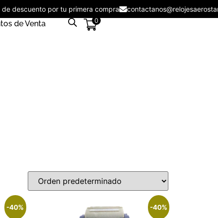
5% de descuento por tu primera compra
contactanos@relojesaer
0
tos de Venta
-40%
-40%