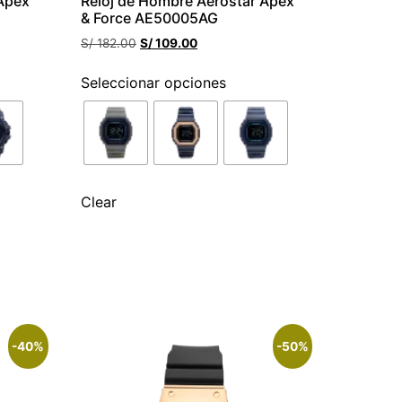
 Apex
Reloj de Hombre Aerostar Apex
& Force AE50005AG
S/
182.00
S/
109.00
Seleccionar opciones
Clear
-40%
-50%