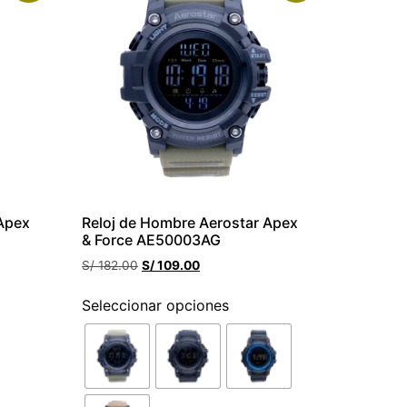
 Apex
Reloj de Hombre Aerostar Apex
& Force AE50003AG
S/
182.00
S/
109.00
Seleccionar opciones