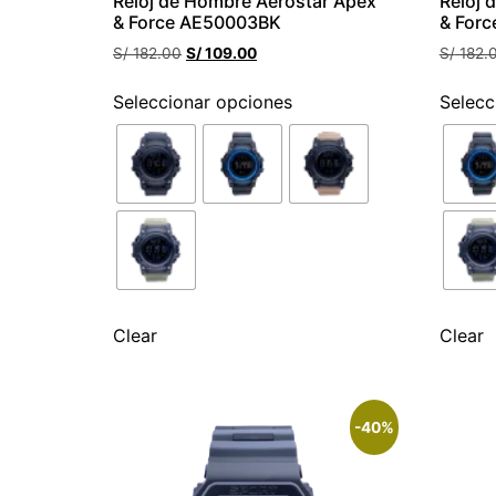
Reloj de Hombre Aerostar Apex
Reloj 
& Force AE50003BK
& For
S/
182.00
S/
109.00
S/
182.
Seleccionar opciones
Selecc
Clear
Clear
-40%