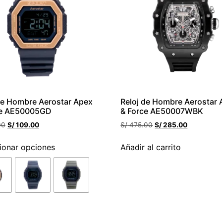
de Hombre Aerostar Apex
Reloj de Hombre Aerostar
ce AE50005GD
& Force AE50007WBK
00
S/
109.00
S/
475.00
S/
285.00
ionar opciones
Añadir al carrito