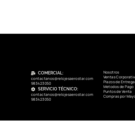
Nosotros
COMERCIAL:
Ventas Corporati
contactanos@relojesaerostar.com
Plazos de Entrega
983423050
Metodos de Pago
SERVICIO TÉCNICO:
Puntos de Venta
contactanos@relojesaerostar.com
Compras por May
983423050
contactanos@relojesaerostar.com