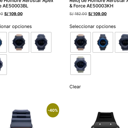
de Hombre Aerostar Apex
Reloj de Hombre Aerostar
ce AE50003BL
& Force AE50003KH
00
S/
109.00
S/
182.00
S/
109.00
ionar opciones
Seleccionar opciones
Clear
-40%