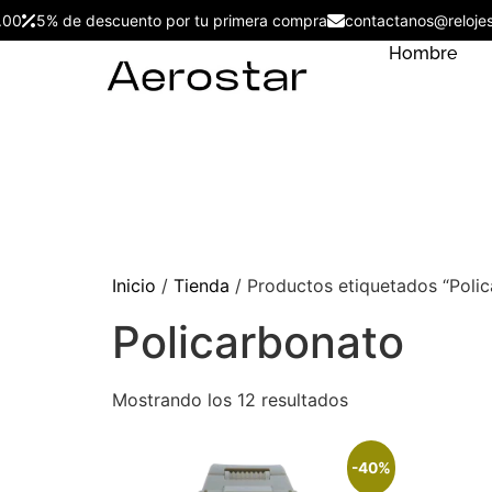
S/299.00
5% de descuento por tu primera compra
contactanos@re
Hombre
Inicio
/
Tienda
/ Productos etiquetados “Poli
Policarbonato
Mostrando los 12 resultados
-40%