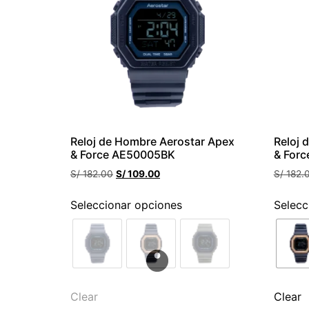
Reloj de Hombre Aerostar Apex
Reloj 
& Force AE50005BK
& For
S/
182.00
S/
109.00
S/
182.
Seleccionar opciones
Selecc
Clear
Clear