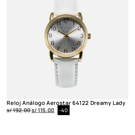
Reloj Análogo Aerostar 64122 Dreamy Lady
s/
192.00
s/
115.00
-40