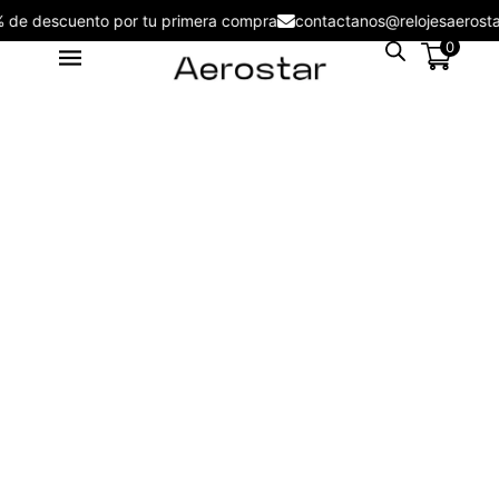
5% de descuento por tu primera compra
contactanos@relojesaero
0
Reloj Aerostar 2316102 Nuove
Men - 2366102
S/
199.00
+
ADD