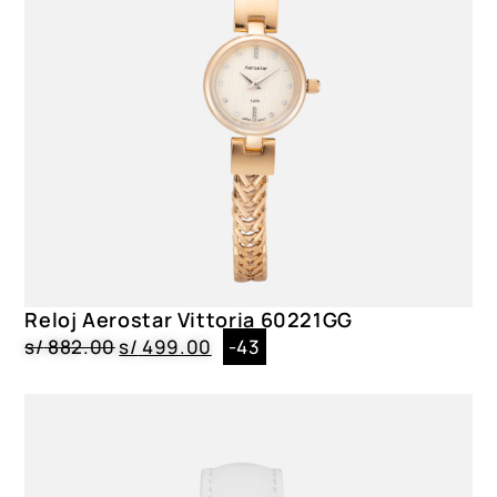
Reloj Aerostar Vittoria 60221GG
s/
882.00
s/
499.00
-43