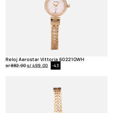
Reloj Aerostar Vittoria 60221GWH
s/
882.00
s/
499.00
-43