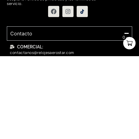
servicio.
Contacto
0
COMERCIAL:
contactanos@relojesaerostar.com
983423050
SERVICIO TÉCNICO:
contactanos@relojesaerostar.com
983423050
Acerca de Aerostar
Políticas y FAQ