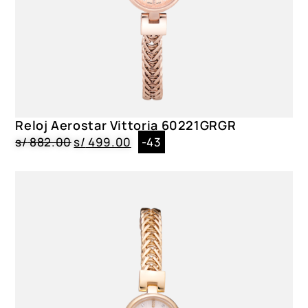
Color
AE20001ABL, AE20001ASV
Reloj Aerostar Vittoria 60221GRGR
s/
882.00
s/
499.00
-43