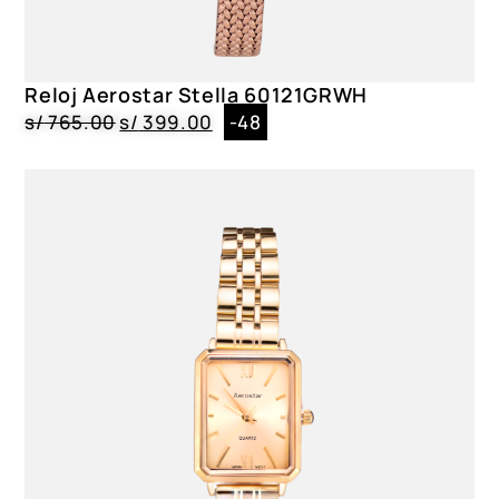
Dial
Cristal Mineral|Dorado
Reloj Aerostar Stella 60121GRWH
Género
s/
765.00
s/
399.00
-48
Dama