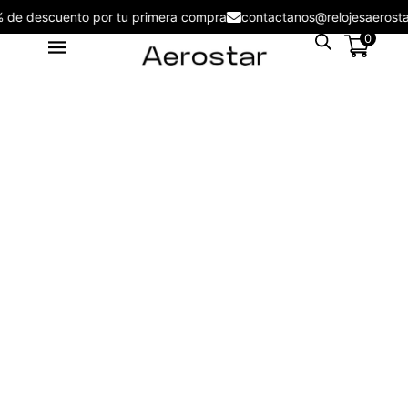
5% de descuento por tu primera compra
contactanos@relojesaero
0
Reloj de Mujer Aerostar Sweet
Girl 6129003
S/
129.00
+
ADD