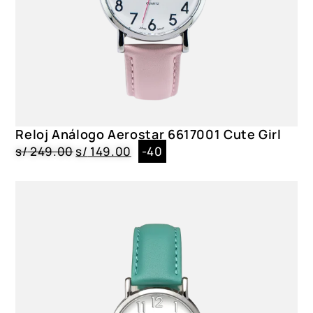
Reloj Análogo Aerostar 6617001 Cute Girl
s/
249.00
s/
149.00
-40