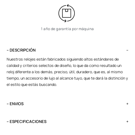
1 año de garantía por máquina
– DESCRIPCIÓN
Nuestros relojes están fabricados siguiendo altos estándares de
calidad y criterios selectos de diseño, lo que da como resultado un
reloj diferente a los demás, preciso, útil, duradero, que es, al mismo
tiempo, un accesorio de lujo al alcance tuyo, que te dará la distinción y
el estilo que estás buscando.
– ENVIOS
El tiempo de entrega varía según destino. Lima Metropolitana y Callao:
2 a 4 días, provincias según destino.
– ESPECIFICACIONES
Pedidos del viernes antes de las 13:00 se entregan el lunes si no es
Peso