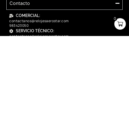
Contacto
COMERCIAL:
0
contactanos@relojesaerostar.com
983423050
SERVICIO TÉCNICO:
contactanos@relojesaerostar.com
983423050
Acerca de Aerostar
Políticas y FAQ
Grupo Flasa SAC Santiago de Surco Lima, Perú
Copyright © 2025 Aerostar. Todos los derechos reservados.
contactanos@relojesaerostar.com