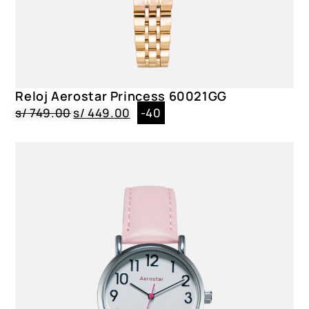
Reloj Aerostar Princess 60021GG
s/
749.00
s/
449.00
-40