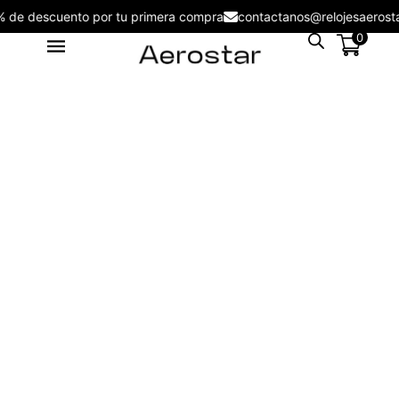
5% de descuento por tu primera compra
contactanos@relojesaero
0
Reloj de Hombre Aerostar Apex
& Force AE50004BK -
AE50004BL
S/
109.00
+
ADD