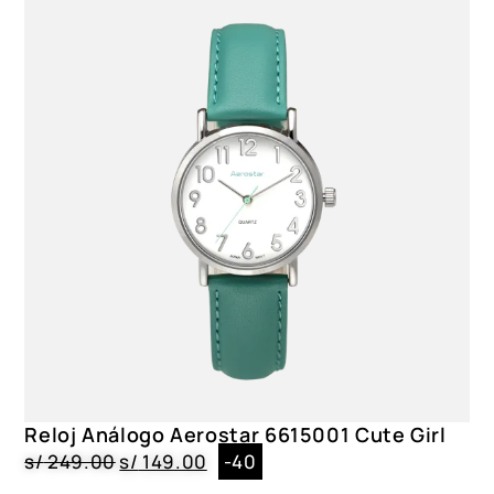
Reloj Análogo Aerostar 6615001 Cute Girl
s/
249.00
s/
149.00
-40