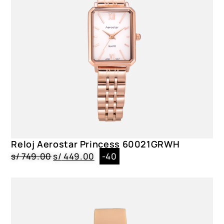
Reloj Aerostar Princess 60021GRWH
s/
749.00
s/
449.00
-40