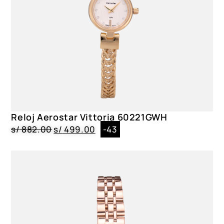
Acero Inoxidable|Dorado|Broche
Caja
Acero Inoxidable|Circular|3.2 cm
Dial
Cristal Mineral|Blanco
Género
Dama
Reloj Aerostar Vittoria 60221GWH
s/
882.00
s/
499.00
-43