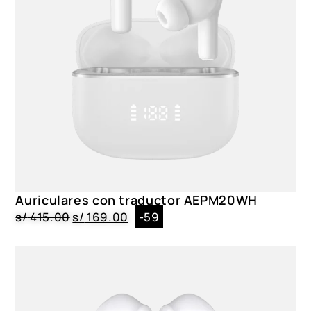
Auriculares con traductor AEPM20WH
s/
415.00
s/
169.00
-59