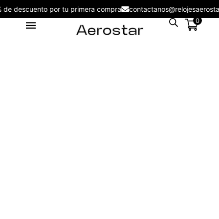
5% de descuento por tu primera compra
contactanos@relojesaero
0
Reloj Hombre Aerostar Derolls
Time 5ATM 5315320
S/
129.00
+
ADD