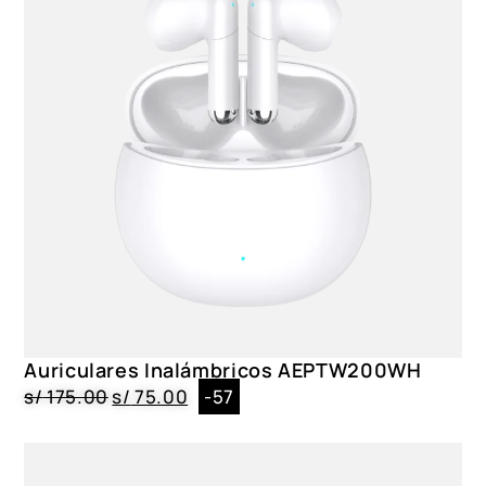
Auriculares Inalámbricos AEPTW200WH
s/
175.00
s/
75.00
-57