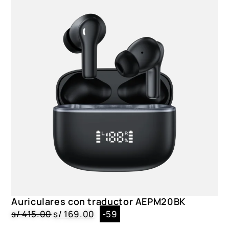
Auriculares con traductor AEPM20BK
s/
415.00
s/
169.00
-59