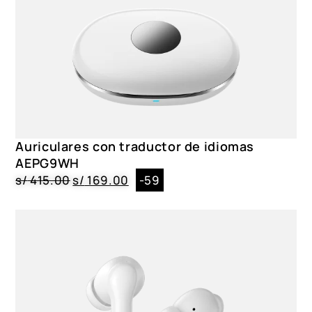
Auriculares con traductor de idiomas
AEPG9WH
s/
415.00
s/
169.00
-59