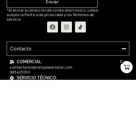
Enviar
*Al enviar su dirección de correo electrónico, usted
acepta la Política de privacidad y los Términos de
servicio.
Contacto
0
COMERCIAL:
contactanos@relojesaerostar.com
983423050
SERVICIO TÉCNICO:
contactanos@relojesaerostar.com
983423050
Acerca de Aerostar
Políticas y FAQ