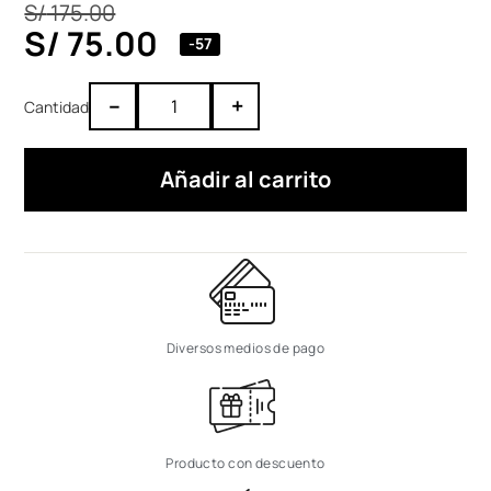
S/
175.00
S/
75.00
-57
–
+
Añadir al carrito
Diversos medios de pago
Producto con descuento