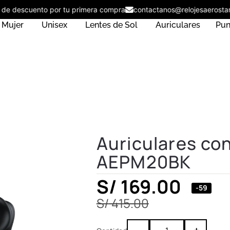
5% de descuento por tu primera compra
contactanos@relojesaero
Mujer
Unisex
Lentes de Sol
Auriculares
Pun
Auriculares co
AEPM20BK
 Apex &
Reloj Aerostar AE20002
003BK
Massimo - AE20002LBD
S/
169.00
-59
S/
215.00
+
ADD
S/
415.00