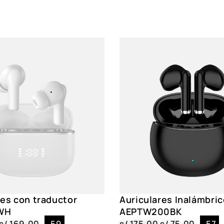
COLOR
Negro
Traducción en 
CARACTERISTICAS
de voz
TIEMPO DE CARGA
1.5 h a 2 horas
res con traductor
Auriculares Inalámbri
WH
AEPTW200BK
s/
169.00
-59
s/
175.00
s/
75.00
-57