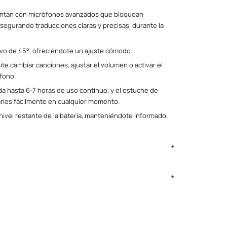
entan con micrófonos avanzados que bloquean
asegurando traducciones claras y precisas durante la
ivo de 45°, ofreciéndote un ajuste cómodo.
ite cambiar canciones, ajustar el volumen o activar el
éfono.
da hasta 6-7 horas de uso continuo, y el estuche de
rlos fácilmente en cualquier momento.
nivel restante de la batería, manteniéndote informado.
ima Metropolitana y Callao: 2 a 4 días, provincias según
ntregan el lunes si no es feriado.