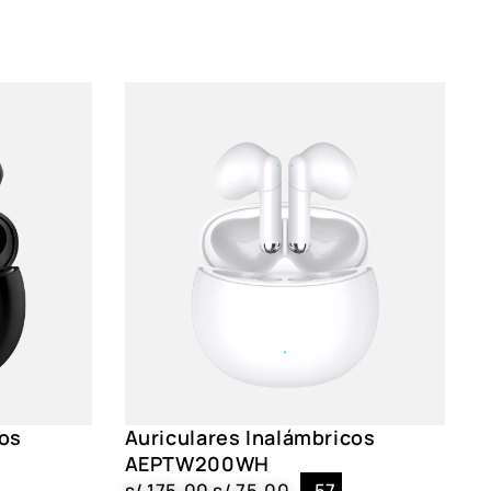
más de 100 idiomas, Cancelación de ruido, Asistente
cos
Auriculares Inalámbricos
AEPTW200WH
s/
175.00
s/
75.00
-57