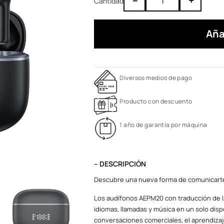
–
+
Aña
Diversos medios de pago
Producto con descuento
1 año de garantía por máquina
– DESCRIPCIÓN
Descubre una nueva forma de comunicarte 
Los audífonos AEPM20 con traducción de I
idiomas, llamadas y música en un solo disp
conversaciones comerciales, el aprendizaje