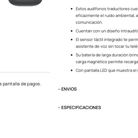
Estos audífonos traductores cu
eficazmente el ruido ambiental, 
comunicación.
Cuentan con un diseño intraudit
El sensor táctil integrado te perm
asistente de voz sin tocar tu tel
Su batería de larga duración brin
carga magnético permite recarga
Con pantalla LED que muestra el 
a pantalla de pagos.
– ENVIOS
El tiempo de entrega varía según destino. L
destino.
– ESPECIFICACIONES
Pedidos del viernes antes de las 13:00 se e
VERSIÓN
6.0
TIEMPO DE USO
6 a 7 horas