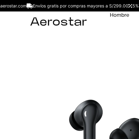
ojesaerostar.com
Envíos gratis por compras mayores a S/299.00
Hombre
ove Men
Reloj de Hombre Aerostar
Force AE50003BK - AE50
S/
109.00
+
ADD