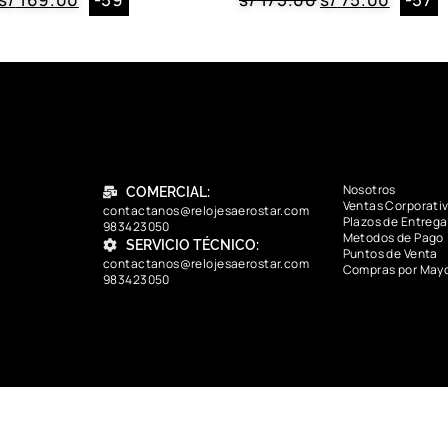
Nosotros
COMERCIAL:
Ventas Corporati
contactanos@relojesaerostar.com
Plazos de Entrega
983423050
Metodos de Pago
SERVICIO TÉCNICO:
Puntos de Venta
contactanos@relojesaerostar.com
Compras por May
983423050
contactanos@relojesaerostar.com