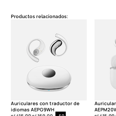
Productos relacionados:
Auriculares con traductor de
Auricula
idiomas AEPG9WH
AEPM20
s/
415.00
s/
169.00
-59
s/
415.00