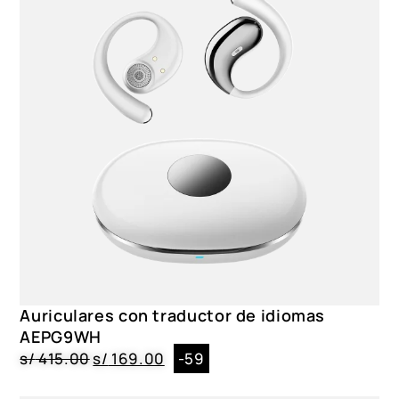
400maAh
CARACTERISTICAS
Traducción en más de 100 idiomas, Modo transparencia
Auriculares con traductor de idiomas
AEPG9WH
s/
415.00
s/
169.00
-59