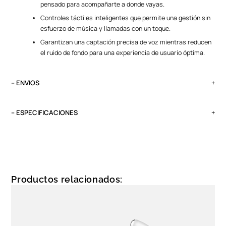
pensado para acompañarte a donde vayas.
Controles táctiles inteligentes que permite una gestión sin
esfuerzo de música y llamadas con un toque.
Garantizan una captación precisa de voz mientras reducen
el ruido de fondo para una experiencia de usuario óptima.
– ENVIOS
El tiempo de entrega varía según destino. Lima Metropolitana y Callao:
2 a 4 días, provincias según destino.
– ESPECIFICACIONES
Pedidos del viernes antes de las 13:00 se entregan el lunes si no es
VERSIÓN
feriado.
6.0
TIEMPO DE USO
6 a 7 horas
Productos relacionados:
COLOR
Negro
BATERIA