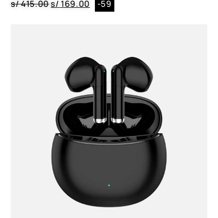
s/
415.00
s/
169.00
-59