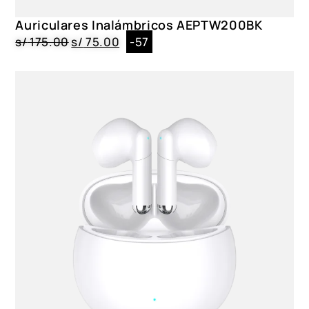
Auriculares Inalámbricos AEPTW200BK
s/
175.00
s/
75.00
-57