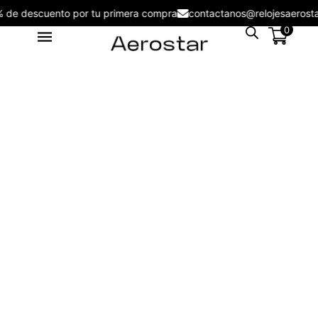
5% de descuento por tu primera compra
contactanos@relojesaero
0
Reloj de Mujer Aerostar Sweet
Girl 6129002 - 6129002
S/
129.00
+
ADD