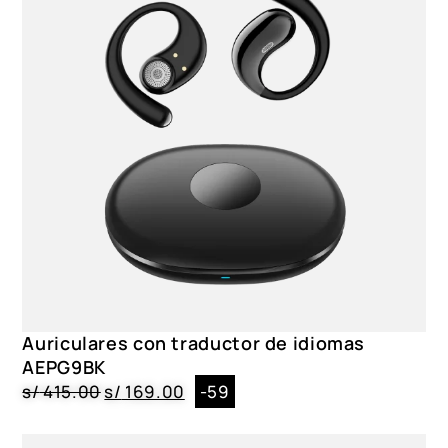
Auriculares con traductor de idiomas
AEPG9BK
s/
415.00
s/
169.00
-59