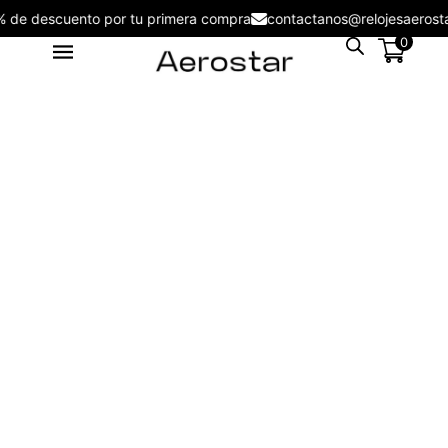
5% de descuento por tu primera compra
contactanos@relojesaer
0
Reloj Hombre Aerostar Derolls
Time 5ATM 6311310 - 5315320
S/
129.00
+
ADD