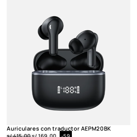
Auriculares con traductor AEPM20BK
s/
415.00
s/
169.00
-59