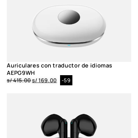
Auriculares con traductor de idiomas
AEPG9WH
s/
415.00
s/
169.00
-59