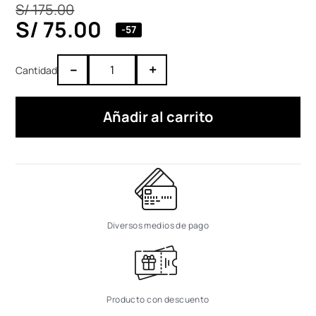
S/
175.00
S/
75.00
-57
–
+
Añadir al carrito
Diversos medios de pago
Producto con descuento