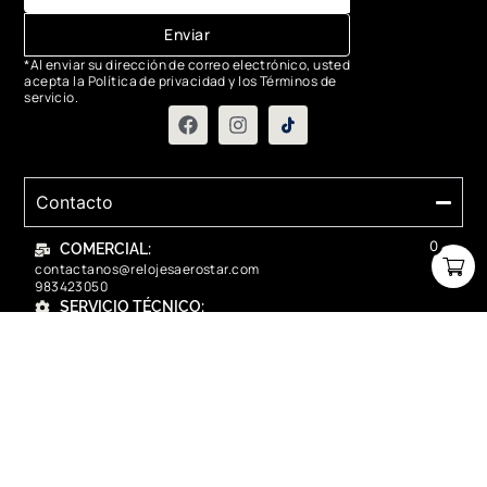
Enviar
*Al enviar su dirección de correo electrónico, usted
acepta la Política de privacidad y los Términos de
servicio.
Contacto
0
COMERCIAL:
contactanos@relojesaerostar.com
983423050
SERVICIO TÉCNICO:
contactanos@relojesaerostar.com
983423050
Acerca de Aerostar
Políticas y FAQ