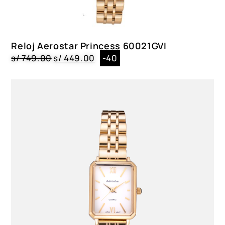
Reloj Aerostar Princess 60021GVI
s/
749.00
s/
449.00
-40