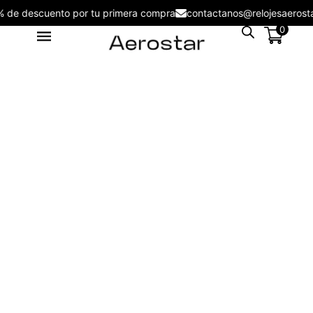
5% de descuento por tu primera compra
contactanos@relojesaer
0
Reloj Aerostar 2218302 Nuove
Men - 2366102
S/
199.00
+
ADD