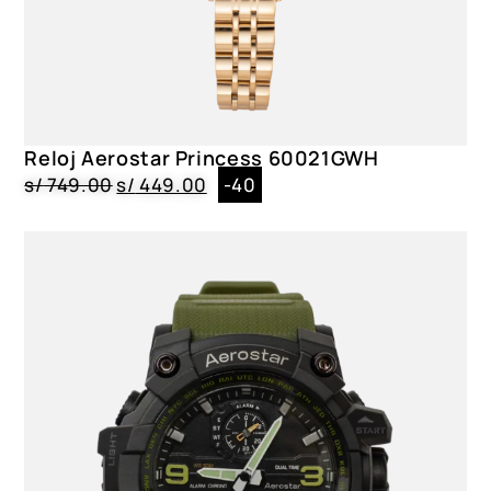
Reloj Aerostar Princess 60021GWH
s/
749.00
s/
449.00
-40