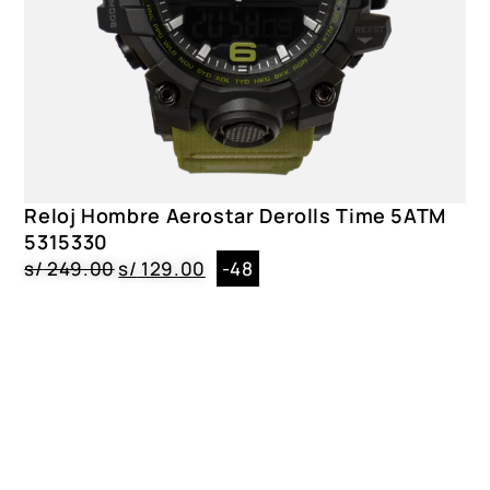
Reloj Hombre Aerostar Derolls Time 5ATM
5315330
s/
249.00
s/
129.00
-48