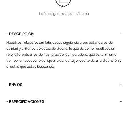
1 año de garantía por máquina
– DESCRIPCIÓN
Nuestros relojes están fabricados siguiendo altos estándares de
calidad y criterios selectos de diseño, lo que da como resultado un
reloj diferente a los demás, preciso, útil, duradero, que es, al mismo
tiempo, un accesorio de lujo al alcance tuyo, que te dará la distinción y
el estilo que estás buscando.
– ENVIOS
El tiempo de entrega varía según destino. Lima Metropolitana y Callao:
2 a 4 días, provincias según destino.
– ESPECIFICACIONES
Pedidos del viernes antes de las 13:00 se entregan el lunes si no es
Peso
feriado.
0.1 kg