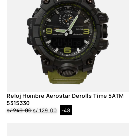
Reloj Hombre Aerostar Derolls Time 5ATM
5315330
s/
249.00
s/
129.00
-48