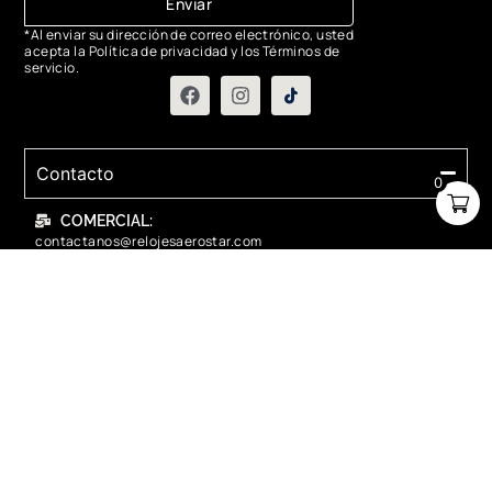
Enviar
*Al enviar su dirección de correo electrónico, usted
acepta la Política de privacidad y los Términos de
servicio.
Contacto
0
COMERCIAL:
contactanos@relojesaerostar.com
983423050
SERVICIO TÉCNICO:
contactanos@relojesaerostar.com
983423050
Acerca de Aerostar
Políticas y FAQ