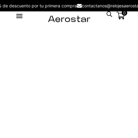
5% de descuento por tu primera compra
contactanos@relojesaer
0
Reloj Aerostar Essential Man
AE20005LGB - AE20005LGB
S/
109.00
+
ADD