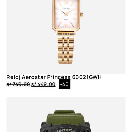
Reloj Aerostar Princess 60021GWH
s/
749.00
s/
449.00
-40