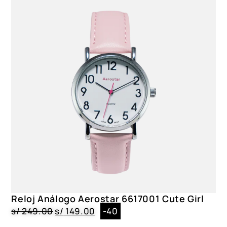
Reloj Análogo Aerostar 6617001 Cute Girl
s/
249.00
s/
149.00
-40