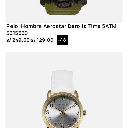
Reloj Hombre Aerostar Derolls Time 5ATM
5315330
s/
249.00
s/
129.00
-48