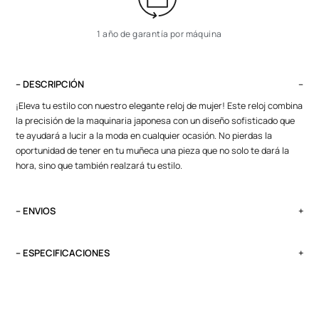
1 año de garantía por máquina
– DESCRIPCIÓN
¡Eleva tu estilo con nuestro elegante reloj de mujer! Este reloj combina
la precisión de la maquinaria japonesa con un diseño sofisticado que
te ayudará a lucir a la moda en cualquier ocasión. No pierdas la
oportunidad de tener en tu muñeca una pieza que no solo te dará la
hora, sino que también realzará tu estilo.
– ENVIOS
El tiempo de entrega varía según destino. Lima Metropolitana y Callao:
2 a 4 días, provincias según destino.
– ESPECIFICACIONES
Pedidos del viernes antes de las 13:00 se entregan el lunes si no es
Peso
feriado.
0.1 kg