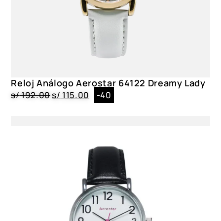
Reloj Análogo Aerostar 64122 Dreamy Lady
s/
192.00
s/
115.00
-40