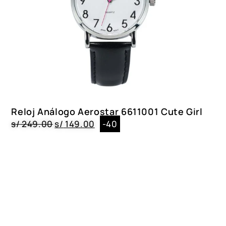
Reloj Análogo Aerostar 6611001 Cute Girl
s/
249.00
s/
149.00
-40