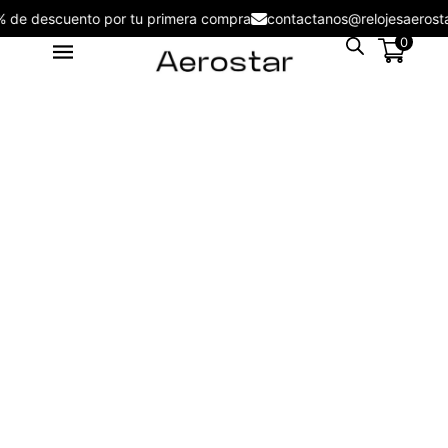
5% de descuento por tu primera compra
contactanos@relojesaer
0
Reloj de Hombre Aerostar Apex
& Force AE50004BL -
AE50004BL
S/
109.00
+
ADD