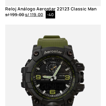
Cristal Mineral|Blanco
Reloj Análogo Aerostar 22123 Classic Man
Género
s/
199.00
s/
119.00
-40
Dama
Color
6290003, 6230003, 6212003, 6222003, 6280003