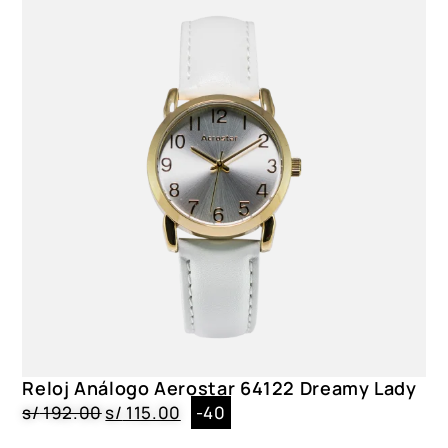
Reloj Análogo Aerostar 64122 Dreamy Lady
s/
192.00
s/
115.00
-40