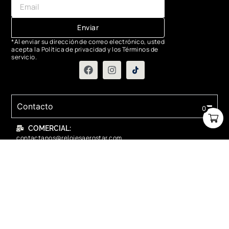
Enviar
*Al enviar su dirección de correo electrónico, usted
acepta la Política de privacidad y los Términos de
servicio.
Contacto
0
COMERCIAL:
contactanos@relojesaerostar.com
983423050
SERVICIO TÉCNICO:
contactanos@relojesaerostar.com
983423050
Acerca de Aerostar
Políticas y FAQ