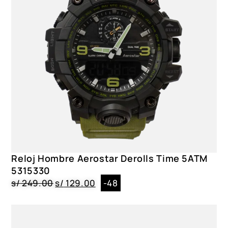
Reloj Hombre Aerostar Derolls Time 5ATM
5315330
s/
249.00
s/
129.00
-48