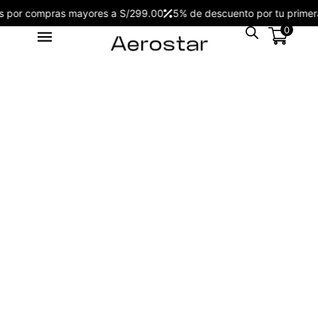
ratis por compras mayores a S/299.00
5% de descuento por tu pr
0
Reloj Aerostar 2216102 Nuove
Men - 2266102
S/
199.00
+
ADD