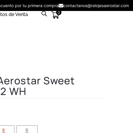
descuento por tu primera compra
contactanos@relojesaerostar.co
0
tos de Venta
 Aerostar Sweet
02 WH