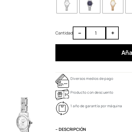
–
+
Aña
Diversos medios de pago
Producto con descuento
1 año de garantía por máquina
– DESCRIPCIÓN