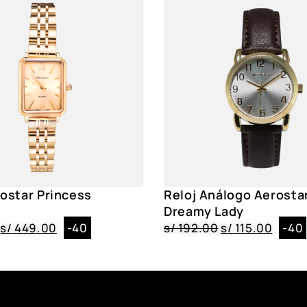
Acuático
NO
Resistencia
3 ATM
Correa
Acero Inoxidab
Caja
Metal, Circular,
Dial
Cristal Mineral
Género
Mujer
rostar Princess
Reloj Análogo Aerosta
Color
6218002 WH, 62
G
Dreamy Lady
s/
449.00
-40
s/
192.00
s/
115.00
-40