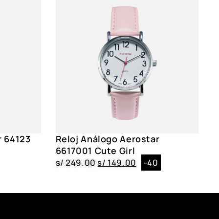
le, Plateado, Broche
 2.6 cm
, Blanco
r 64123
Reloj Análogo Aerostar
18005 BL, 6228001, 6238001, 6218001
6617001 Cute Girl
s/
249.00
s/
149.00
-40