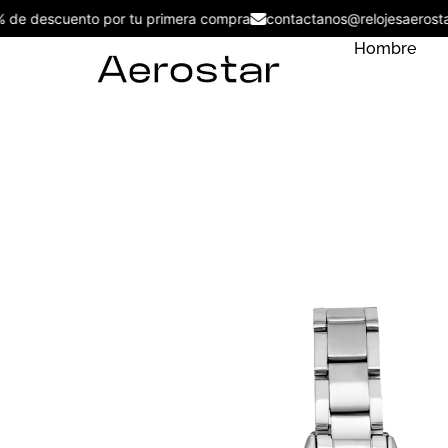
5% de descuento por tu primera compra
contactanos@relojesaer
Hombre