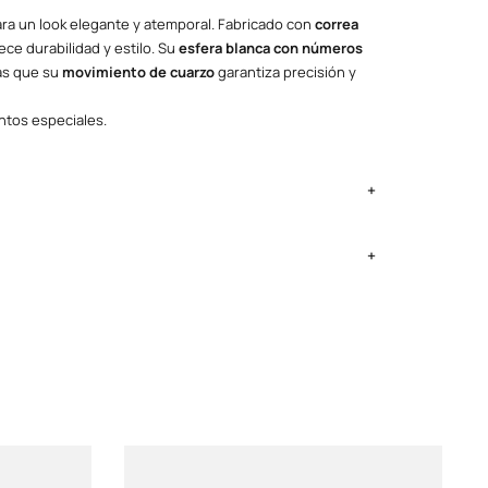
para un look elegante y atemporal. Fabricado con
correa
rece durabilidad y estilo. Su
esfera blanca con números
ras que su
movimiento de cuarzo
garantiza precisión y
entos especiales.
ima Metropolitana y Callao: 2 a 4 días, provincias según
ntregan el lunes si no es feriado.
ia y batería
onesa, Dar la hora