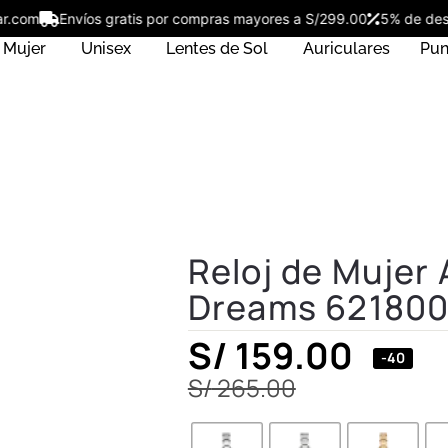
ostar.com
Envíos gratis por compras mayores a S/299.00
5% de 
Mujer
Unisex
Lentes de Sol
Auriculares
Pun
Reloj de Mujer
Dreams 62180
S/
159.00
-40
S/
265.00