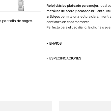
Reloj clásico plateado para mujer
, ideal 
metálica de acero
y
acabado brillante
, of
arábigos
permite una lectura clara, mient
a pantalla de pagos.
confianza en cada momento.
Perfecto para el uso diario, la oficina o ev
– ENVIOS
El tiempo de entrega varía según destino. L
destino.
– ESPECIFICACIONES
Pedidos del viernes antes de las 13:00 se e
Peso
0.1 kg
Tipo
Análogo
Garantía
1 año, maquinar
Funciones
Maquinaria Jap