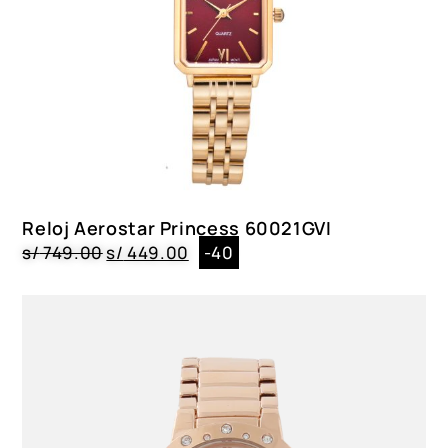
Reloj Aerostar Princess 60021GVI
s/
749.00
s/
449.00
-40