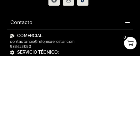
Contacto
COMERCIAL:
0
contactanos@relojesaerostar.com
983423050
SERVICIO TÉCNICO:
contactanos@relojesaerostar.com
983423050
Acerca de Aerostar
Políticas y FAQ
Grupo Flasa SAC Santiago de Surco Lima, Perú
Copyright © 2025 Aerostar. Todos los derechos reservados.