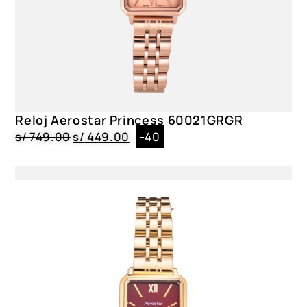
Reloj Aerostar Princess 60021GRGR
s/
749.00
s/
449.00
-40