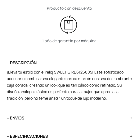
Producto con descuento
1 año de garantía por máquina
– DESCRIPCIÓN
¡Eleva tu estilo con el reloj SWEET GIRL 6126005! Este sofisticado
accesorio combina una elegante correa marrón con una deslumbrante
caja dorada, creando un look que es tan cálido como refinado. Su
diseño análogo clásico es perfecto para la mujer que aprecia la
tradición, pero no teme añadir un toque de lujo moderno.
– ENVIOS
El tiempo de entrega varía según destino. Lima Metropolitana y Callao:
2 a 4 días, provincias según destino.
– ESPECIFICACIONES