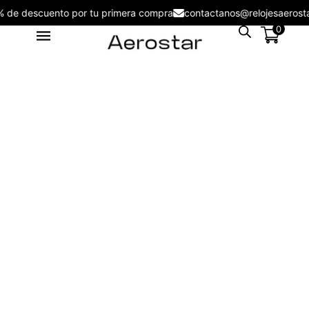
5% de descuento por tu primera compra
contactanos@relojesaero
0
Reloj de Hombre Aerostar Apex
& Force AE50003BL -
AE50003BL
S/
109.00
+
ADD