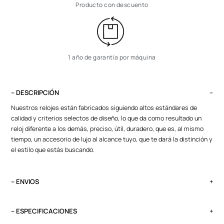
Producto con descuento
1 año de garantía por máquina
– DESCRIPCIÓN
Nuestros relojes están fabricados siguiendo altos estándares de
calidad y criterios selectos de diseño, lo que da como resultado un
reloj diferente a los demás, preciso, útil, duradero, que es, al mismo
tiempo, un accesorio de lujo al alcance tuyo, que te dará la distinción y
el estilo que estás buscando.
– ENVIOS
El tiempo de entrega varía según destino. Lima Metropolitana y Callao:
2 a 4 días, provincias según destino.
– ESPECIFICACIONES