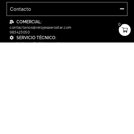
Contacto
COMERCIAL:
0
contactanos@relojesaerostar.com
983423050
SERVICIO TÉCNICO:
contactanos@relojesaerostar.com
983423050
Acerca de Aerostar
Políticas y FAQ
Grupo Flasa SAC Santiago de Surco Lima, Perú
Copyright © 2025 Aerostar. Todos los derechos reservados.
contactanos@relojesaerostar.com