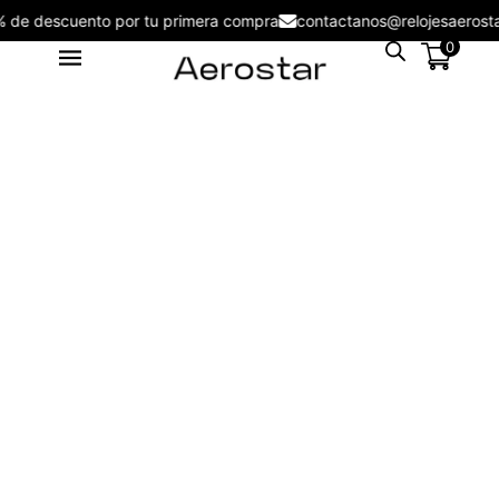
5% de descuento por tu primera compra
contactanos@relojesaer
0
Lentes de Sol Aerostar AE4702
S/
116.00
+
ADD