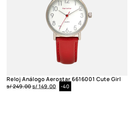
Reloj Análogo Aerostar 6616001 Cute Girl
s/
249.00
s/
149.00
-40