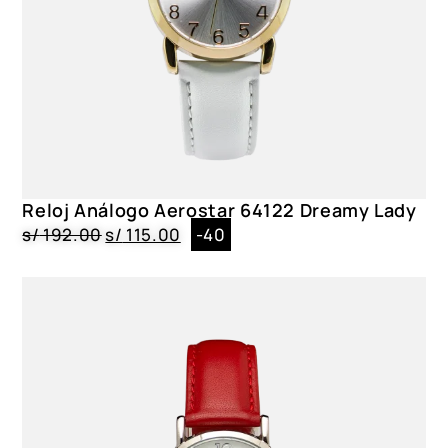
Reloj Análogo Aerostar 64122 Dreamy Lady
s/
192.00
s/
115.00
-40